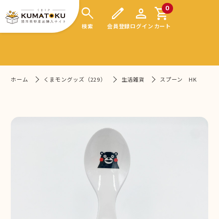
search
edit
person
shopping_cart
0
検索
会員登録
ログイン
カート
ホーム
くまモングッズ（229）
生活雑貨
スプーン HK