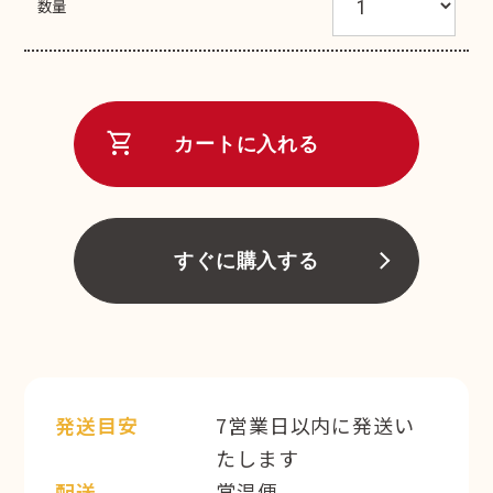
数量
shopping_cart
カートに入れる
すぐに購入する
発送目安
7営業日以内に発送い
たします
配送
常温便