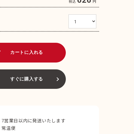
税込
円
art
カートに入れる
すぐに購入する
7営業日以内に発送いたします
常温便