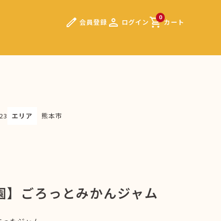
edit
person
shopping_cart
0
会員登録
ログイン
カート
23
エリア
熊本市
園】ごろっとみかんジャム