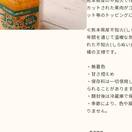
熊本県産の不知火で
カットされた果肉が
ット等のトッピング
≪熊本県産不知火(し
年間を通じて温暖な
れた不知火(しらぬい
橘の王様です。
・無着色
・甘さ控えめ
・保存料は一切使用
られることがありま
・開封後は冷蔵庫で
・季節により、色や
りません。
販売価格