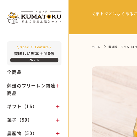
くまトクとは
よくある
ホーム
調味料・ジャム（37
Special Feature
美味しい熊本土産8選
全商品
葬送のフリーレン関連
商品
ギフト（16）
菓子（99）
農産物（50）