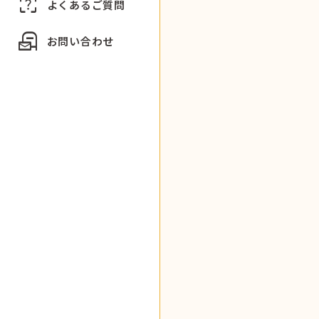
indeterminate_question_box
よくあるご質問
local_post_office
お問い合わせ