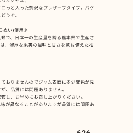
作ったジャム。
ゴロっと入った贅沢なプレザーブタイプ。バケ
にどうぞ。
らぬい)使用≫
気候で、日本一の生産量を誇る熊本県で生産さ
)は、濃厚な果実の風味と甘さを兼ね備えた柑
しておりませんのでジャム表面に多少変色が見
すが、品質には問題ありません。
保管し、お早めにお召し上がりください。
風味が異なることがありますが品質には問題あ
626