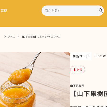
search
ご質問
）
ジャム
【山下果樹園】ごろっとみかんジャム
商品コード
KJ00101
device_thermostat
常温
山下果樹園
【山下果樹