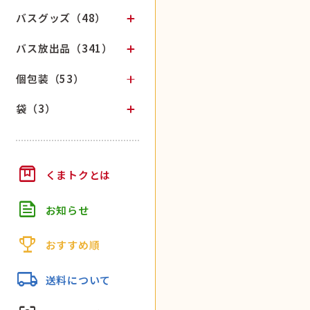
バスグッズ（48）
バス放出品（341）
個包装（53）
袋（3）
box
くまトクとは
feed
お知らせ
trophy
おすすめ順
local_shipping
送料について