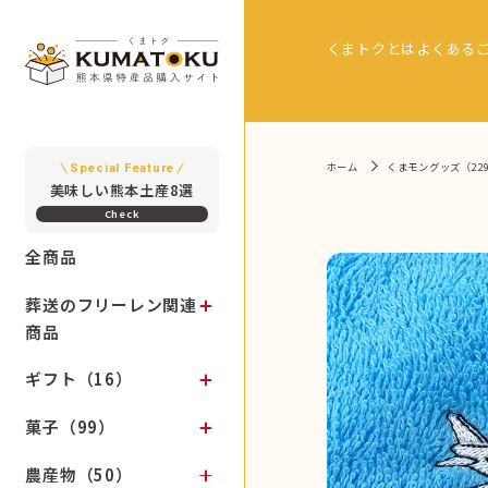
くまトクとは
よくある
ホーム
くまモングッズ（22
Special Feature
美味しい熊本土産8選
全商品
葬送のフリーレン関連
商品
ギフト（16）
菓子（99）
農産物（50）