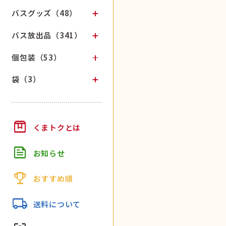
バスグッズ（48）
バス放出品（341）
個包装（53）
袋（3）
box
くまトクとは
feed
お知らせ
trophy
おすすめ順
local_shipping
送料について