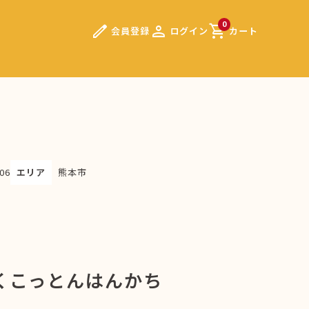
edit
person
shopping_cart
0
会員登録
ログイン
カート
06
エリア
熊本市
くこっとんはんかち