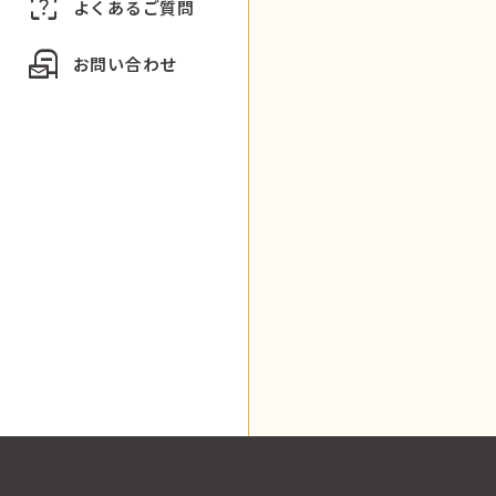
indeterminate_question_box
よくあるご質問
local_post_office
お問い合わせ