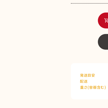
shopping_c
発送目安
配送
重さ(容器含む)