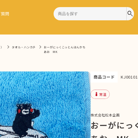
search
ご質問
9）
タオル・ハンカチ
おーがにっくこっとんはんかち
あお MK
商品コード
KJ00101
device_thermostat
常温
株式会社松本企画
おーがにっ