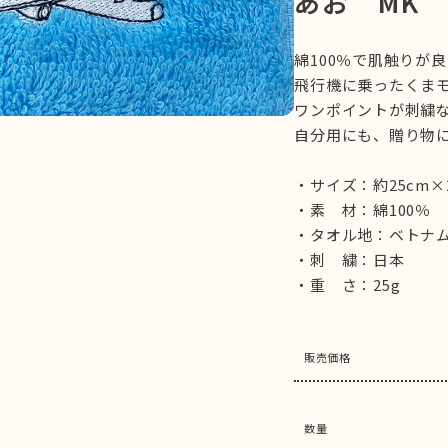
あお MK
綿100％で肌触りが
飛行機に乗ったくま
ワンポイントが刺繍
自分用にも、贈り物
・サイズ：約25cm×
・素 材：綿100％
・タオル地：ベトナ
・刺 繍：日本
・重 さ：25g
販売価格
数量