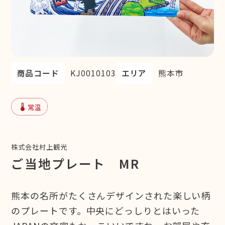
商品コード
KJ0010103
エリア
熊本市
device_thermostat
常温
株式会社村上観光
ご当地プレート MR
熊本の名所がたくさんデザインされた楽しい柄
のプレートです。中央にどっしりとはいった