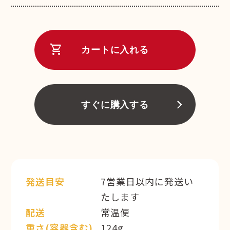
shopping_cart
カートに入れる
すぐに購入する
発送目安
7営業日以内に発送い
たします
配送
常温便
重さ(容器含む)
124g