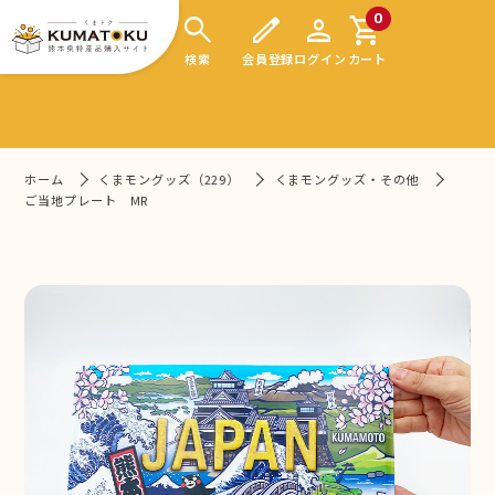
search
edit
person
shopping_cart
0
検索
会員登録
ログイン
カート
ホーム
くまモングッズ（229）
くまモングッズ・その他
ご当地プレート MR