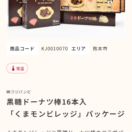
商品コード
KJ0010070
エリア
熊本市
device_thermostat
常温
㈱フジバンビ
黒糖ドーナツ棒16本入
「くまモンビレッジ」パッケージ