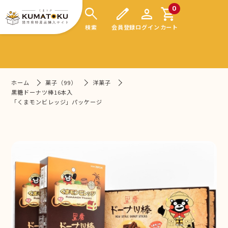
search
edit
person
shopping_cart
0
検索
会員登録
ログイン
カート
ホーム
菓子（99）
洋菓子
黒糖ドーナツ棒16本入
「くまモンビレッジ」パッケージ