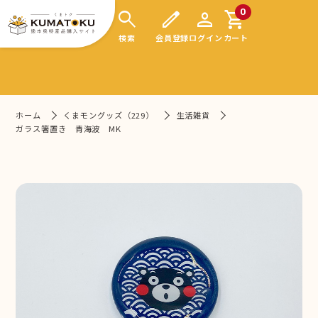
search
edit
person
shopping_cart
0
検索
会員登録
ログイン
カート
ホーム
くまモングッズ（229）
生活雑貨
ガラス箸置き 青海波 MK