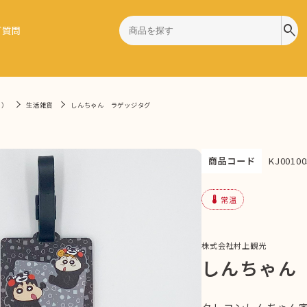
search
ご質問
9）
生活雑貨
しんちゃん ラゲッジタグ
商品コード
KJ00100
device_thermostat
常温
株式会社村上観光
しんちゃん