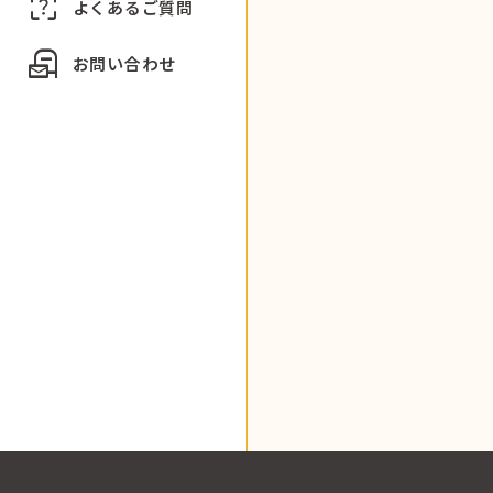
indeterminate_question_box
よくあるご質問
local_post_office
お問い合わせ