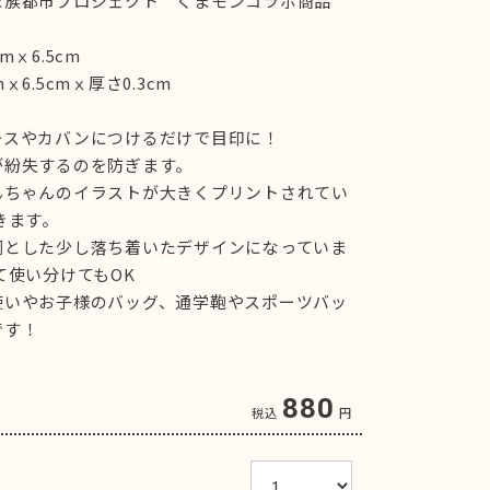
家族都市プロジェクト くまモンコラボ商品
ⅹ6.5cm
6.5cmⅹ厚さ0.3cm
ースやカバンにつけるだけで目印に！
が紛失するのを防ぎます。
んちゃんのイラストが大きくプリントされてい
きます。
調とした少し落ち着いたデザインになっていま
て使い分けてもOK
使いやお子様のバッグ、通学鞄やスポーツバッ
です！
880
税込
円