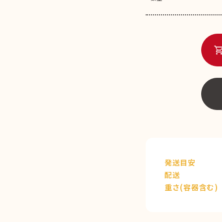
shopping_c
発送目安
配送
重さ(容器含む)