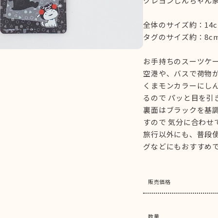
クレヨンしんちゃん
全体のサイズ約：14cm
タグのサイズ約：8cmⅹ
お手持ちのスーツケ
空港や、バスで荷物
くまモンカラーにし
るので パッと目を引
裏面はブラックを基
すので 気分に合わせ
旅行以外にも、普段
グなどにもおすすめ
販売価格
数量