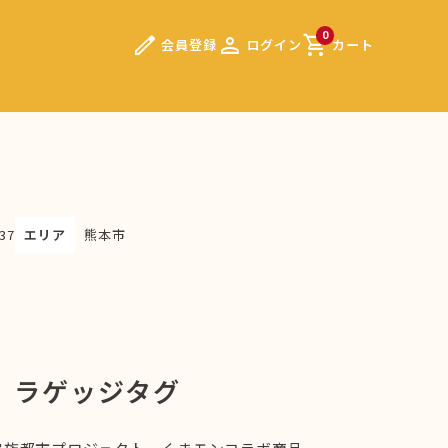
edit
person
shopping_cart
0
会員登録
ログイン
カート
37
エリア
熊本市
 ラゲッジタグ