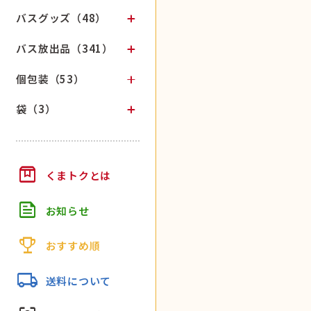
バスグッズ（48）
バス放出品（341）
個包装（53）
袋（3）
box
くまトクとは
feed
お知らせ
trophy
おすすめ順
local_shipping
送料について