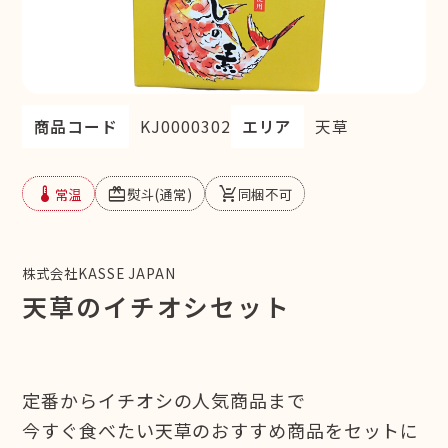
商品コード
KJ0000302
エリア
天草
device_thermostat
redeem
remove_shopping_cart
常温
熨斗(通常)
同梱不可
株式会社KASSE JAPAN
天草のイチオシセット
定番からイチオシの人気商品まで
今すぐ食べたい天草のおすすめ商品をセットに