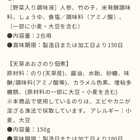
［野菜入り調味液］人参、竹の子、米発酵調味
料、しょうゆ、食塩／調味料（アミノ酸）、
（一部に小麦・大豆を含む）
●内容量：2合用
●賞味期限：製造日または加工日より150日
【天草あおさのり佃煮】
原材料：のり(天草産)、醤油、水飴、砂糖、味
醂/調味料(アミノ酸等)、カラメル色素、増粘多
糖類、(原材料の一部に大豆・小麦を含む)
※本商品で使用しているのりは、エビやカニが
混ざる漁法で採取しています。 アレルギー：小
麦、大豆
●内容量：150g
●賞味期限：製造日または加工日より180日