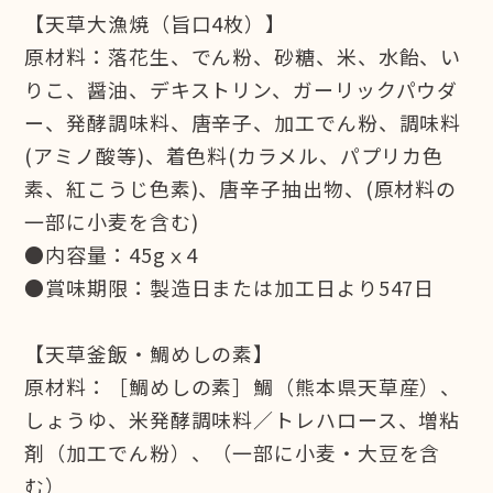
【天草大漁焼（旨口4枚）】
原材料：落花生、でん粉、砂糖、米、水飴、い
りこ、醤油、デキストリン、ガーリックパウダ
ー、発酵調味料、唐辛子、加工でん粉、調味料
(アミノ酸等)、着色料(カラメル、パプリカ色
素、紅こうじ色素)、唐辛子抽出物、(原材料の
一部に小麦を含む)
●内容量：45gⅹ4
●賞味期限：製造日または加工日より547日
【天草釜飯・鯛めしの素】
原材料：［鯛めしの素］鯛（熊本県天草産）、
しょうゆ、米発酵調味料／トレハロース、増粘
剤（加工でん粉）、（一部に小麦・大豆を含
む）