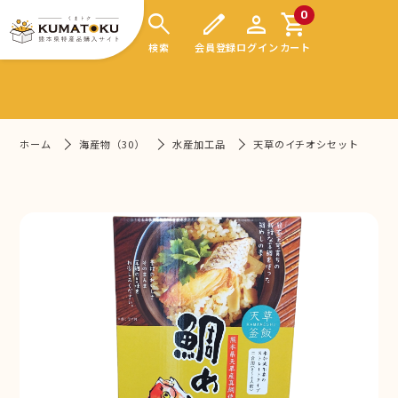
search
edit
person
shopping_cart
0
検索
会員登録
ログイン
カート
ホーム
海産物（30）
水産加工品
天草のイチオシセット