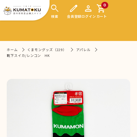
search
edit
person
shopping_cart
0
検索
会員登録
ログイン
カート
ホーム
くまモングッズ（229）
アパレル
靴下スイカ/レンコン HK