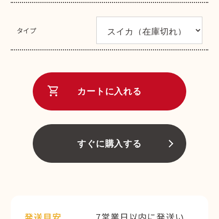
タイプ
shopping_cart
カートに入れる
すぐに購入する
発送目安
7営業日以内に発送い