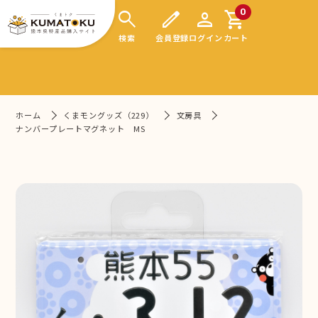
search
edit
person
shopping_cart
0
検索
会員登録
ログイン
カート
ホーム
くまモングッズ（229）
文房具
ナンバープレートマグネット MS