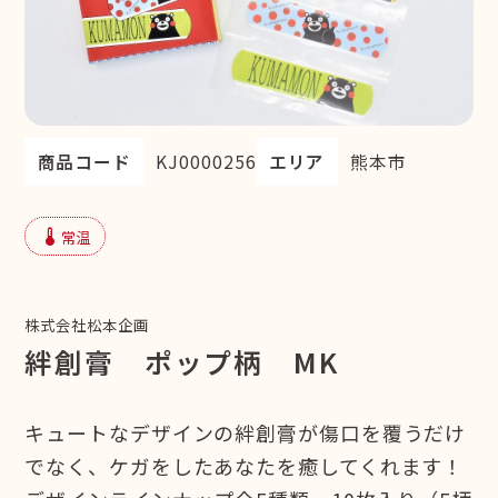
商品コード
KJ0000256
エリア
熊本市
device_thermostat
常温
株式会社松本企画
絆創膏 ポップ柄 MK
キュートなデザインの絆創膏が傷口を覆うだけ
でなく、ケガをしたあなたを癒してくれます！