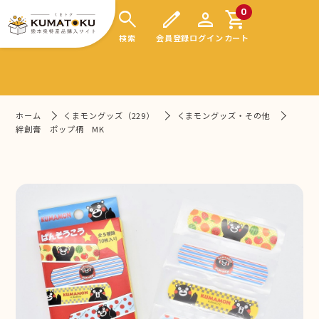
search
edit
person
shopping_cart
0
検索
会員登録
ログイン
カート
ホーム
くまモングッズ（229）
くまモングッズ・その他
絆創膏 ポップ柄 MK