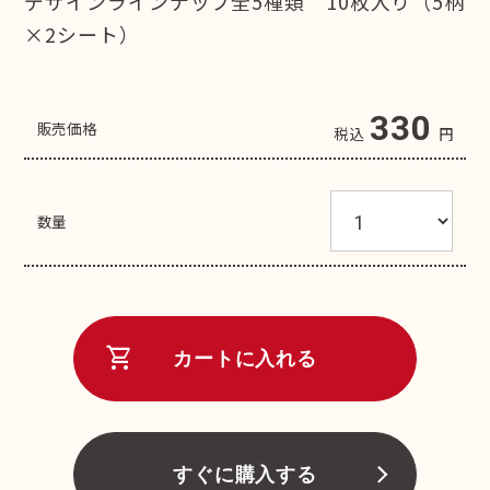
デザインラインナップ全5種類 10枚入り（5柄
×2シート）
330
販売価格
税込
円
数量
shopping_cart
カートに入れる
すぐに購入する