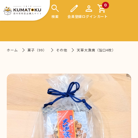
search
edit
person
shopping_cart
0
検索
会員登録
ログイン
カート
ホーム
菓子（99）
その他
天草大漁焼（旨口4枚）