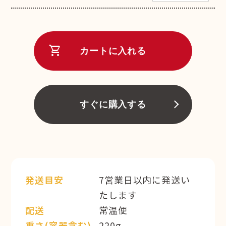
shopping_cart
カートに入れる
すぐに購入する
発送目安
7営業日以内に発送い
たします
配送
常温便
重さ(容器含む)
220g