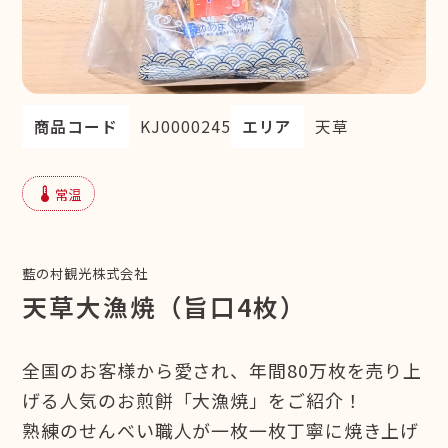
商品コード
KJ0000245
エリア
天草
device_thermostat
常温
藍の村観光株式会社
天草大漁焼（旨口4枚）
全国のお客様から愛され、年間80万枚を売り上
げる人気のお煎餅「大漁焼」をご紹介！
熟練のせんべい職人が一枚一枚丁寧に焼き上げ