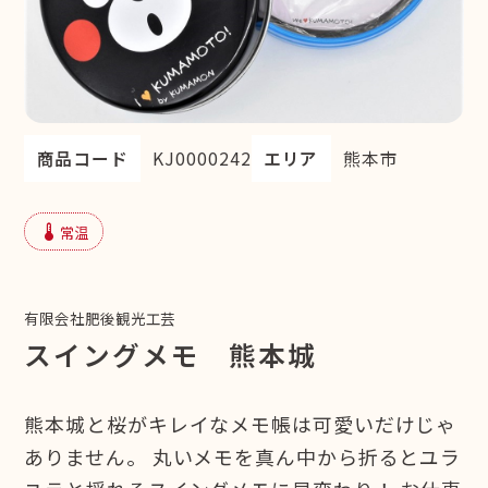
商品コード
KJ0000242
エリア
熊本市
device_thermostat
常温
有限会社肥後観光工芸
スイングメモ 熊本城
熊本城と桜がキレイなメモ帳は可愛いだけじゃ
ありません。 丸いメモを真ん中から折るとユラ