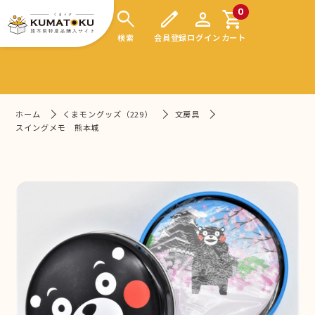
search
edit
person
shopping_cart
0
検索
会員登録
ログイン
カート
ホーム
くまモングッズ（229）
文房具
スイングメモ 熊本城