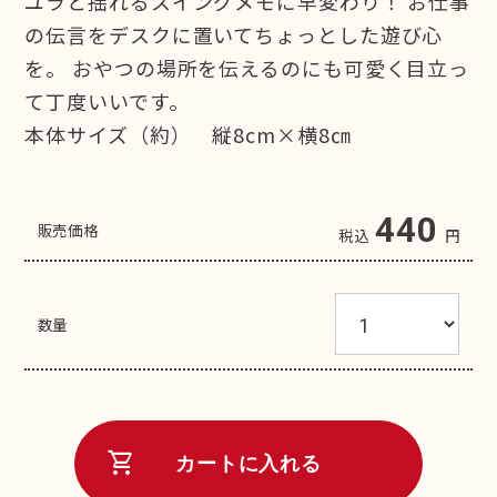
ユラと揺れるスイングメモに早変わり！ お仕事
の伝言をデスクに置いてちょっとした遊び心
を。 おやつの場所を伝えるのにも可愛く目立っ
て丁度いいです。
本体サイズ（約） 縦8cm×横8㎝
440
販売価格
税込
円
数量
shopping_cart
カートに入れる