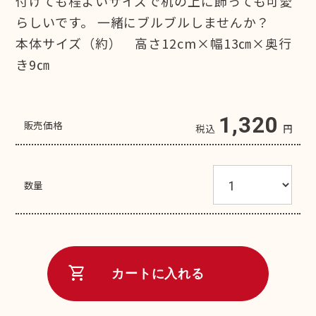
付けても程よいサイズで机の上に飾っても可愛
らしいです。 一緒にブルブルしませんか？
本体サイズ（約） 高さ12cm×幅13㎝×奥行
き9㎝
1,320
販売価格
税込
円
数量
shopping_cart
カートに入れる