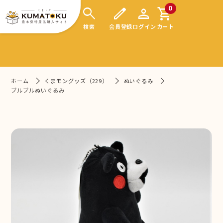
search
edit
person
shopping_cart
0
検索
会員登録
ログイン
カート
ホーム
くまモングッズ（229）
ぬいぐるみ
ブルブルぬいぐるみ