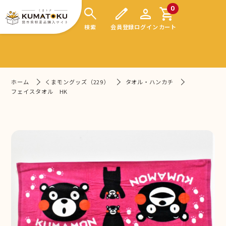
search
edit
person
shopping_cart
0
検索
会員登録
ログイン
カート
ホーム
くまモングッズ（229）
タオル・ハンカチ
フェイスタオル HK