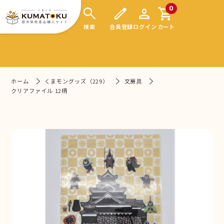
search
edit
person
shopping_cart
0
検索
会員登録
ログイン
カート
ホーム
くまモングッズ（229）
文房具
クリアファイル 12柄