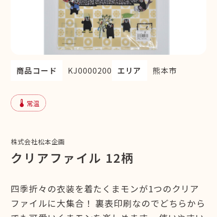
商品コード
KJ0000200
エリア
熊本市
device_thermostat
常温
株式会社松本企画
クリアファイル 12柄
四季折々の衣装を着たくまモンが1つのクリア
ファイルに大集合！ 裏表印刷なのでどちらから