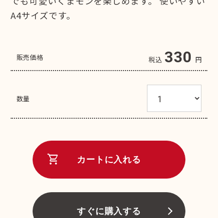
でも可愛いくまモンを楽しめます。 使いやすい
A4サイズです。
330
販売価格
税込
円
数量
shopping_cart
カートに入れる
すぐに購入する