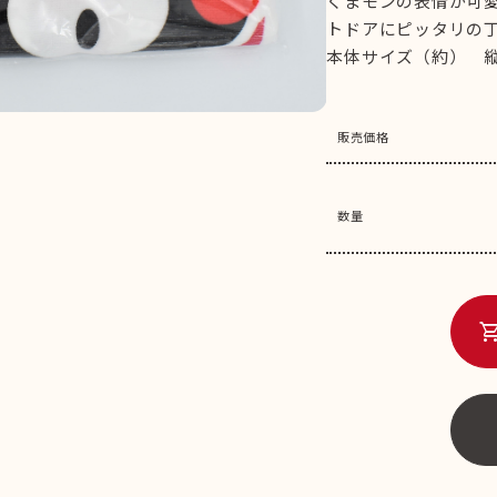
くまモンの表情が可
トドアにピッタリの
本体サイズ（約） 縦3
販売価格
数量
shopping_c