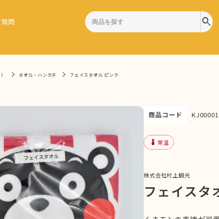
search
ご質問
9）
タオル・ハンカチ
フェイスタオル ピンク
商品コード
KJ00001
device_thermostat
常温
株式会社村上観光
フェイスタ