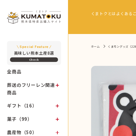
くまトクとは
よくある
ホーム
くまモングッズ（22
Special Feature
美味しい熊本土産8選
全商品
葬送のフリーレン関連
商品
ギフト（16）
菓子（99）
農産物（50）