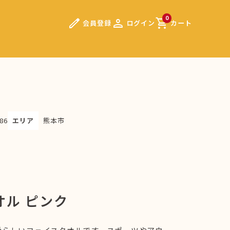
edit
person
shopping_cart
0
会員登録
ログイン
カート
86
エリア
熊本市
オル ピンク