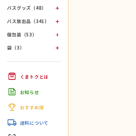
バスグッズ（48）
バス放出品（341）
個包装（53）
袋（3）
box
くまトクとは
feed
お知らせ
trophy
おすすめ順
local_shipping
送料について