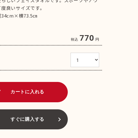
愛らしいフェイスタオルです。スポーツやアウ
丁度良いサイズです。
4cm×横73.5㎝
770
税込
円
art
カートに入れる
すぐに購入する