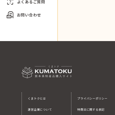
indeterminate_question_box
よくあるご質問
local_post_office
お問い合わせ
くまトクとは
プライバシーポリシー
運営企業について
特商法に関する表記