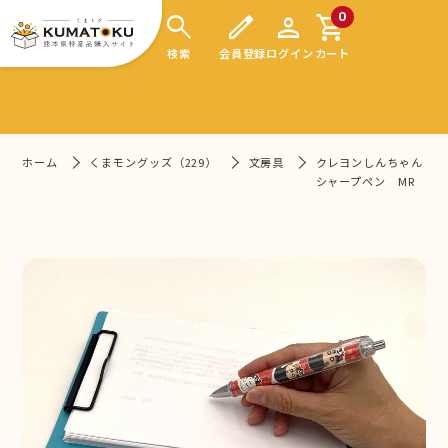
search
edit
person
shopping_cart
0
検索
会員登録
ログイン
カート
ホーム
くまモングッズ（229）
文房具
クレヨンしんちゃん
シャープペン MR