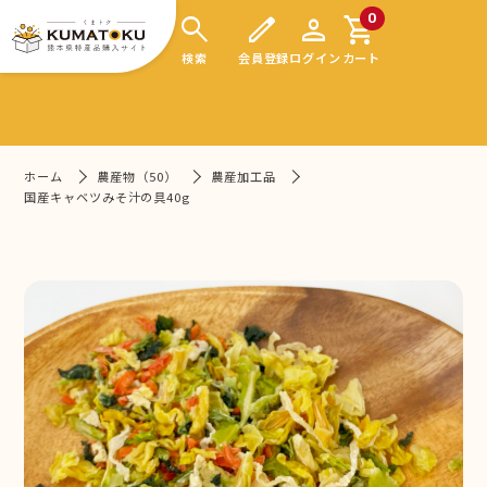
search
edit
person
shopping_cart
0
検索
会員登録
ログイン
カート
ホーム
農産物（50）
農産加工品
国産キャベツみそ汁の具40g