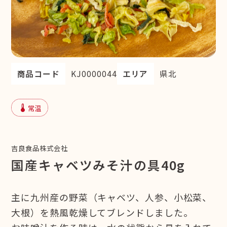
商品コード
KJ0000044
エリア
県北
device_thermostat
常温
吉良食品株式会社
国産キャベツみそ汁の具40g
主に九州産の野菜（キャベツ、人参、小松菜、
大根）を熱風乾燥してブレンドしました。