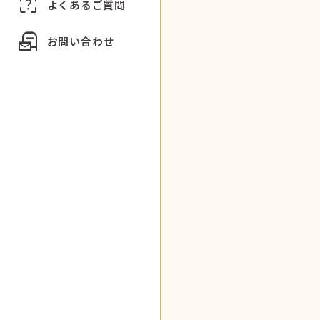
indeterminate_question_box
よくあるご質問
local_post_office
お問い合わせ