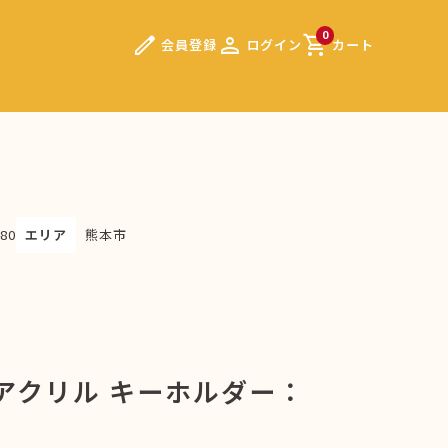
edit
person
shopping_cart
0
会員登録
ログイン
カート
80
エリア
熊本市
Koアクリル キーホルダー：