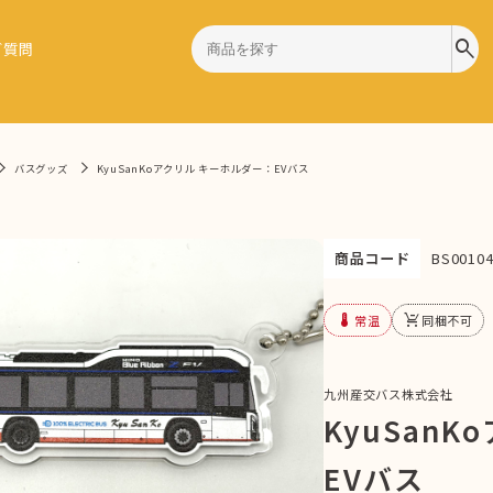
search
ご質問
バスグッズ
KyuSanKoアクリル キーホルダー：EVバス
商品コード
BS00104
device_thermostat
remove_shopping_cart
常温
同梱不可
九州産交バス株式会社
KyuSan
EVバス