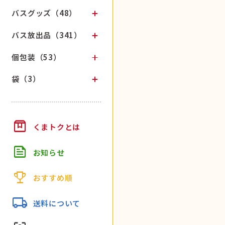
バスグッズ（48）
バス放出品（341）
個包装（53）
袋（3）
box
くまトクとは
feed
お知らせ
trophy
おすすめ順
local_shipping
送料について