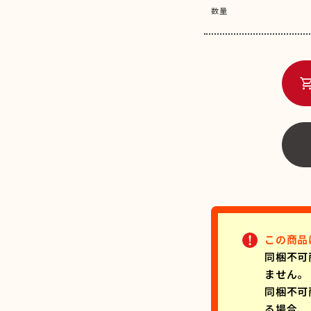
数量
shopping_c
この商品
同梱不可
ません。
同梱不可
る場合、