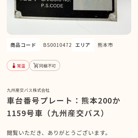
商品コード
BS0010472
エリア
熊本市
device_thermostat
remove_shopping_cart
常温
同梱不可
九州産交バス株式会社
車台番号プレート：熊本200か
1159号車（九州産交バス）
閲覧いただき、ありがとうございます。