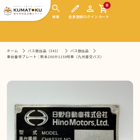
search
edit
person
shopping_cart
0
検索
会員登録
ログイン
カート
ホーム
バス放出品（341）
バス放出品
車台番号プレート：熊本200か1159号車（九州産交バス）