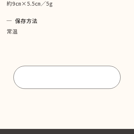
約9㎝×5.5㎝／5g
保存方法
常温
商品一覧に戻る