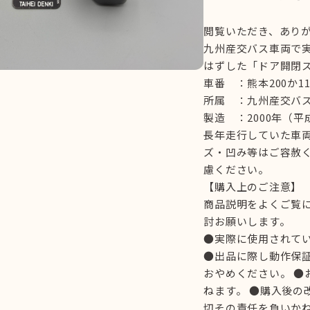
閲覧いただき、あり
九州産交バス車両で
はずした「ドア開閉
車番 ：熊本200か11
所属 ：九州産交バ
製造 ：2000年（平
長年走行していた車
ズ・凹み等はご容赦
慮ください。
【購入上のご注意】
商品説明をよくご覧
討お願いします。
●実際に使用されて
●出品に際し動作保証
おやめください。 
ねます。 ●購入後の
切その責任を負いか