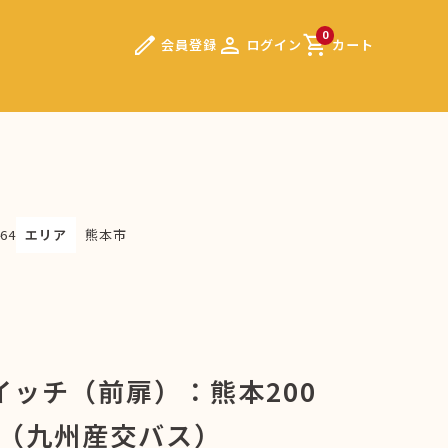
edit
person
shopping_cart
0
会員登録
ログイン
カート
64
エリア
熊本市
イッチ（前扉）：熊本200
車（九州産交バス）