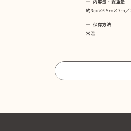
内容量・総重量
約3㎝×6.5㎝×7㎝／7
保存方法
常温
商品一覧に戻る