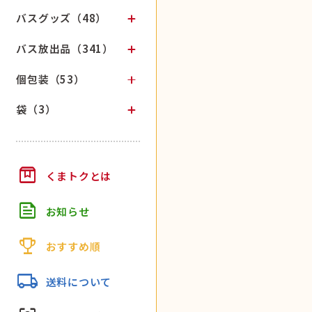
バスグッズ（48）
バス放出品（341）
個包装（53）
袋（3）
box
くまトクとは
feed
お知らせ
trophy
おすすめ順
local_shipping
送料について