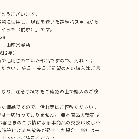
がとうございます。
実際に使用し、現役を退いた路線バス車両から
スイッチ（前扉）」です。
39
ス 山鹿営業所
成12年）
両で活用されていた部品ですので、汚れ・キ
ください。 完品・美品ご希望の方の購入はご遠
になり、注意事項等をご確認の上で購入のご検
いた備品ですので、汚れ等はご容赦ください。
は一切行っておりません。 ●本商品の転売は
●お客さまのご事情による本商品の交換は致しか
改造等による事故等が発生した場合、当社は一
ねますのでご注意ください。