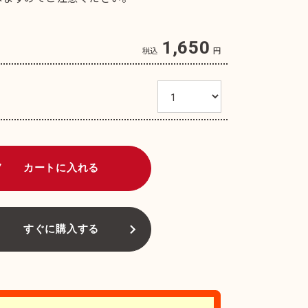
1,650
税込
円
art
カートに入れる
すぐに購入する