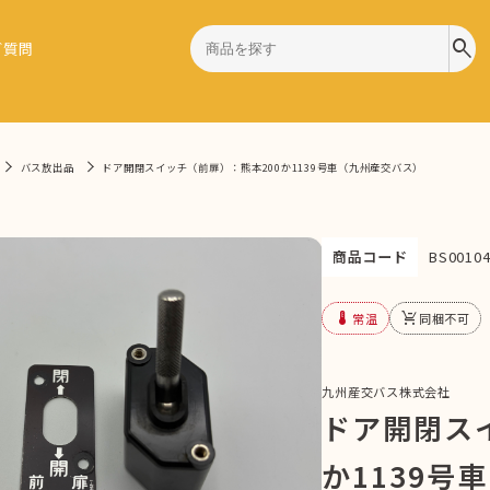
search
ご質問
バス放出品
ドア開閉スイッチ（前扉）：熊本200か1139号車（九州産交バス）
商品コード
BS00104
device_thermostat
remove_shopping_cart
常温
同梱不可
九州産交バス株式会社
ドア開閉ス
か1139号