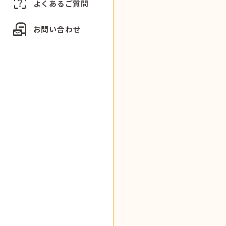
indeterminate_question_box
よくあるご質問
local_post_office
お問い合わせ