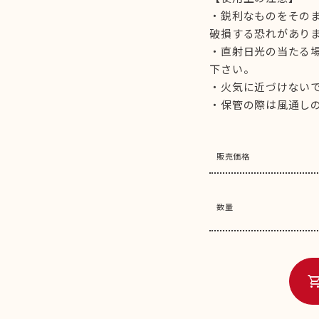
・鋭利なものをその
破損する恐れがあり
・直射日光の当たる
下さい。
・火気に近づけない
・保管の際は風通し
販売価格
数量
shopping_c