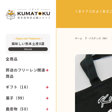
くまトクとは
よくある
ホーム
バスグッズ（48）
Special Feature
美味しい熊本土産8選
全商品
葬送のフリーレン関連
商品
ギフト（16）
菓子（99）
農産物（50）