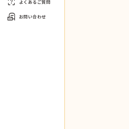
indeterminate_question_box
よくあるご質問
local_post_office
お問い合わせ