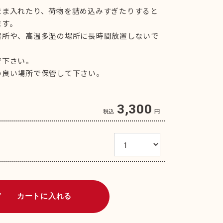
まま入れたり、荷物を詰め込みすぎたりすると
ます。
場所や、高温多湿の場所に長時間放置しないで
で下さい。
の良い場所で保管して下さい。
3,300
税込
円
art
カートに入れる