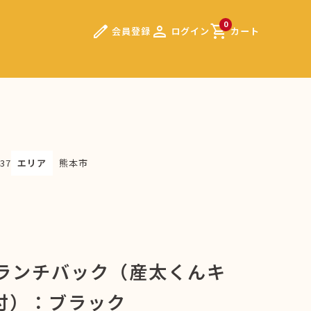
edit
person
shopping_cart
0
会員登録
ログイン
カート
37
エリア
熊本市
Koランチバック（産太くんキ
付）：ブラック