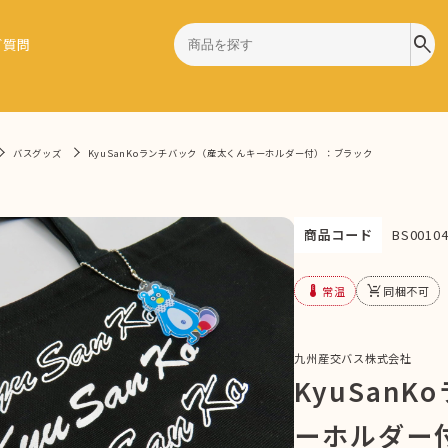
search
ご質問
バスグッズ
KyuSanKoランチバック（産太くんキーホルダー付）：ブラック
商品コード
BS00104
device_thermostat
remove_shopping_cart
常温
同梱不可
九州産交バス株式会社
KyuSan
ーホルダー