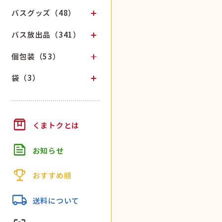
バスグッズ（48）
バス放出品（341）
個包装（53）
袋（3）
box
くまトクとは
feed
お知らせ
trophy
おすすめ順
local_shipping
送料について