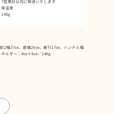
7営業日以内に発送いたします
常温便
140g
袋口幅37㎝、底幅20㎝、奥行17㎝、ハンドル幅
ホルダー：4㎝×6㎝／140g