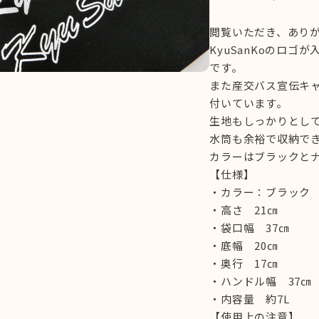
閲覧いただき、あり
KyuSanKoのロ
です。
また産交バス宣伝キ
付いています。
生地もしっかりとして
水筒も余裕で収納で
カラーはブラックと
【仕様】
・カラー：ブラック
・高さ 21㎝
・袋口幅 37㎝
・底幅 20㎝
・奥行 17㎝
・ハンドル幅 37㎝
・内容量 約7L
【使用上の注意】