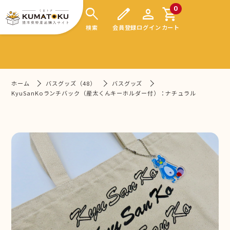
search
edit
person
shopping_cart
0
検索
会員登録
ログイン
カート
ホーム
バスグッズ（48）
バスグッズ
KyuSanKoランチバック（産太くんキーホルダー付）：ナチュラル