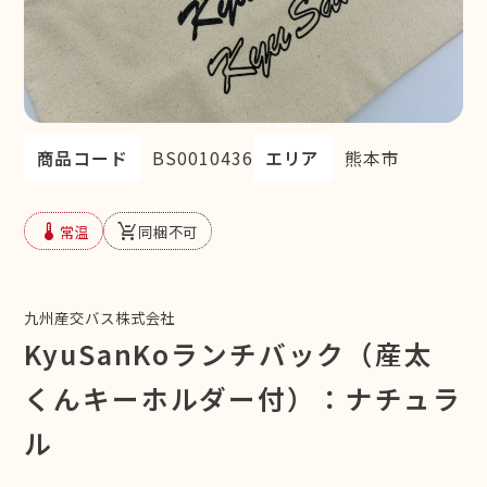
商品コード
BS0010436
エリア
熊本市
device_thermostat
remove_shopping_cart
常温
同梱不可
九州産交バス株式会社
KyuSanKoランチバック（産太
くんキーホルダー付）：ナチュラ
ル