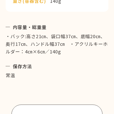
重さ(容器含む)
140g
内容量・総重量
・バック:高さ21㎝、袋口幅37㎝、底幅20㎝、
奥行17㎝、ハンドル幅37㎝ ・アクリルキーホ
ルダー：4㎝×6㎝／140g
保存方法
常温