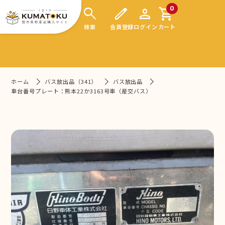
search
edit
person
shopping_cart
0
検索
会員登録
ログイン
カート
ホーム
バス放出品（341）
バス放出品
車台番号プレート：熊本22か3163号車（産交バス）