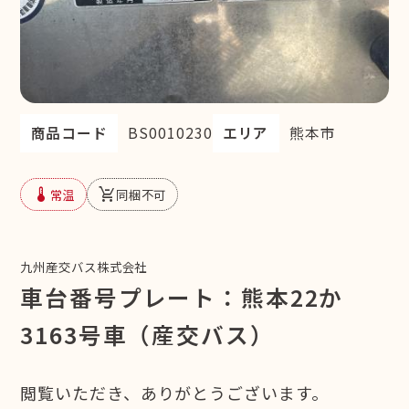
商品コード
BS0010230
エリア
熊本市
device_thermostat
remove_shopping_cart
常温
同梱不可
九州産交バス株式会社
車台番号プレート：熊本22か
3163号車（産交バス）
閲覧いただき、ありがとうございます。