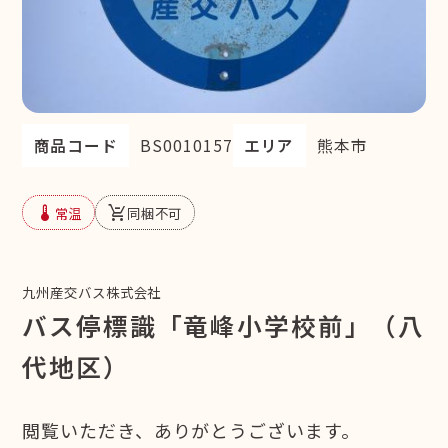
商品コード
BS0010157
エリア
熊本市
device_thermostat
remove_shopping_cart
常温
同梱不可
九州産交バス株式会社
バス停標識「竜峰小学校前」（八
代地区）
閲覧いただき、ありがとうございます。