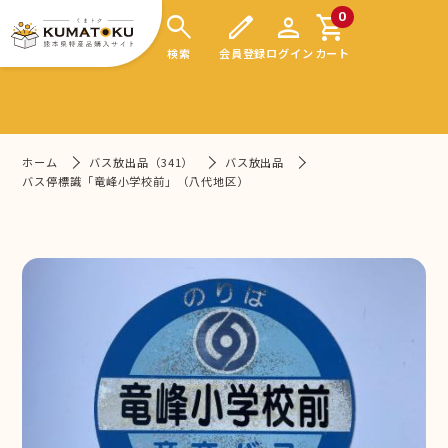
search
edit
person
shopping_cart
0
検索
会員登録
ログイン
カート
ホーム
バス放出品（341）
バス放出品
バス停標識「竜峰小学校前」（八代地区）