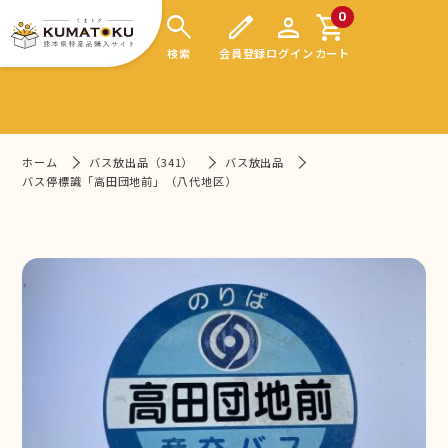
search
edit
person
shopping_cart
0
検索
会員登録
ログイン
カート
ホーム
バス放出品（341）
バス放出品
バス停標識「高田団地前」（八代地区）