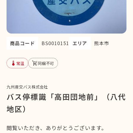
商品コード
BS0010151
エリア
熊本市
device_thermostat
remove_shopping_cart
常温
同梱不可
九州産交バス株式会社
バス停標識「高田団地前」（八代
地区）
閲覧いただき、ありがとうございます。