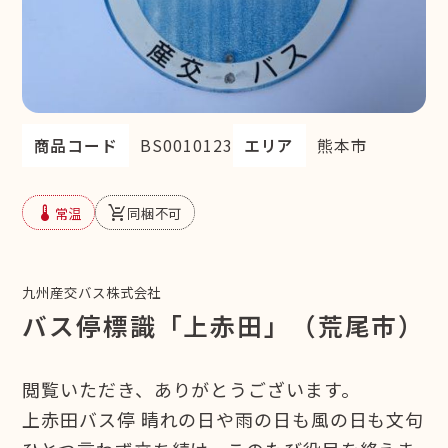
商品コード
BS0010123
エリア
熊本市
device_thermostat
remove_shopping_cart
常温
同梱不可
九州産交バス株式会社
バス停標識「上赤田」（荒尾市）
閲覧いただき、ありがとうございます。
上赤田バス停 晴れの日や雨の日も風の日も文句