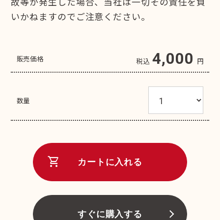
故等が発生した場合、当社は一切その責任を負
いかねますのでご注意ください。
4,000
販売価格
税込
円
数量
shopping_cart
カートに入れる
すぐに購入する