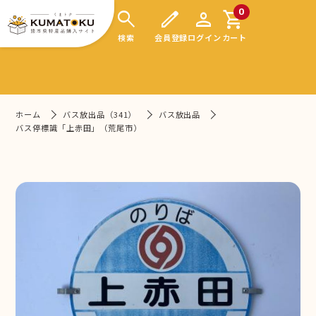
search
edit
person
shopping_cart
0
検索
会員登録
ログイン
カート
ホーム
バス放出品（341）
バス放出品
バス停標識「上赤田」（荒尾市）