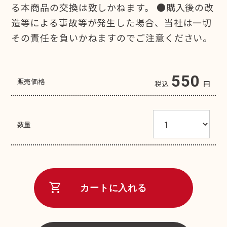
る本商品の交換は致しかねます。 ●購入後の改
造等による事故等が発生した場合、当社は一切
その責任を負いかねますのでご注意ください。
550
販売価格
税込
円
数量
shopping_cart
カートに入れる