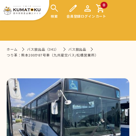
search
edit
person
shopping_cart
0
検索
会員登録
ログイン
カート
ホーム
バス放出品（341）
バス放出品
つり革：熊本200か87号車（九州産交バス/松橋営業所）