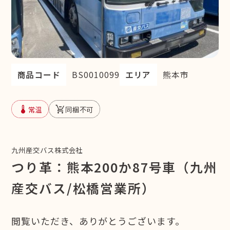
商品コード
BS0010099
エリア
熊本市
device_thermostat
remove_shopping_cart
常温
同梱不可
九州産交バス株式会社
つり革：熊本200か87号車（九州
産交バス/松橋営業所）
閲覧いただき、ありがとうございます。