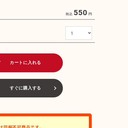
550
税込
円
art
カートに入れる
すぐに購入する
は同梱不可商品です。