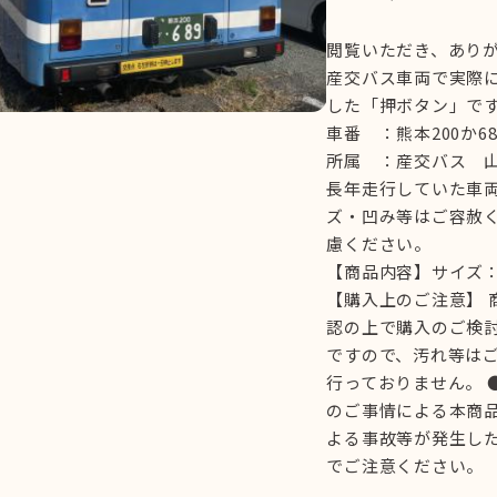
閲覧いただき、あり
産交バス車両で実際
した「押ボタン」で
車番 ：熊本200か68
所属 ：産交バス 
長年走行していた車
ズ・凹み等はご容赦
慮ください。
【商品内容】サイズ：
【購入上のご注意】 
認の上で購入のご検討
ですので、汚れ等はご
行っておりません。 
のご事情による本商品
よる事故等が発生し
でご注意ください。