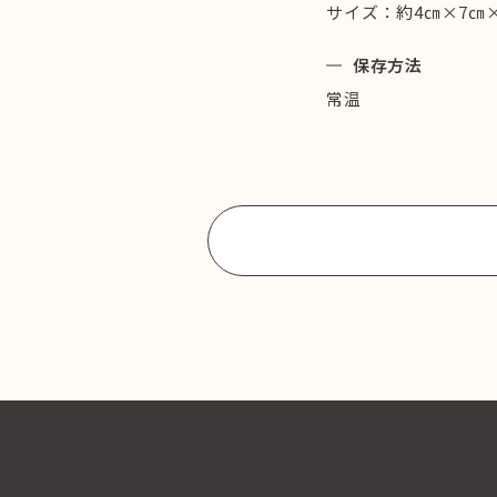
サイズ：約4㎝×7㎝×
保存方法
常温
商品一覧に戻る