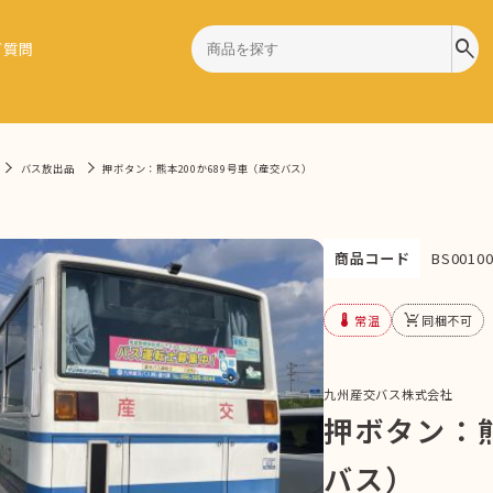
search
ご質問
バス放出品
押ボタン：熊本200か689号車（産交バス）
商品コード
BS00100
device_thermostat
remove_shopping_cart
常温
同梱不可
九州産交バス株式会社
押ボタン：熊
バス）