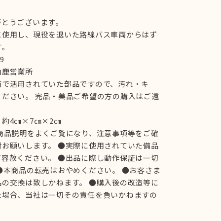
がとうございます。
に使用し、現役を退いた路線バス車両からはず
す。
9
山鹿営業所
両で活用されていた部品ですので、汚れ・キ
ください。 完品・美品ご希望の方の購入はご遠
約4㎝×7㎝×2㎝
商品説明をよくご覧になり、注意事項等をご確
お願いします。 ●実際に使用されていた備品
容赦ください。 ●出品に際し動作保証は一切
●本商品の転売はおやめください。 ●お客さま
の交換は致しかねます。 ●購入後の改造等に
た場合、当社は一切その責任を負いかねますの