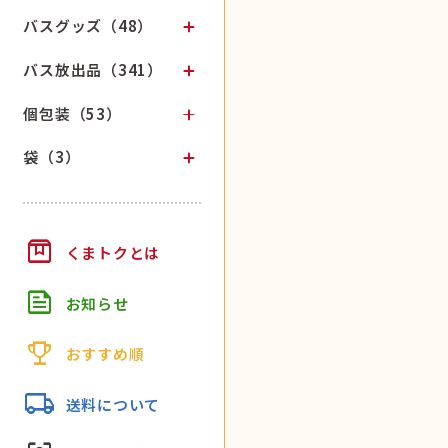
バスグッズ（48）
バス放出品（341）
個包装（53）
袋（3）
box
くまトクとは
feed
お知らせ
trophy
おすすめ順
local_shipping
送料について