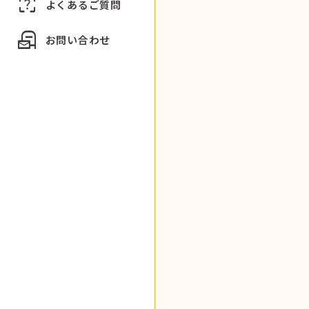
indeterminate_question_box
よくあるご質問
local_post_office
お問い合わせ