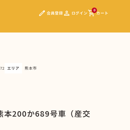
edit
person
shopping_cart
0
会員登録
ログイン
カート
72
エリア
熊本市
本200か689号車（産交