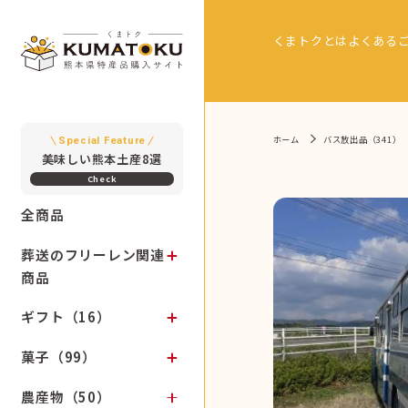
くまトクとは
よくある
ホーム
バス放出品（341）
Special Feature
美味しい熊本土産8選
全商品
葬送のフリーレン関連
商品
ギフト（16）
菓子（99）
農産物（50）