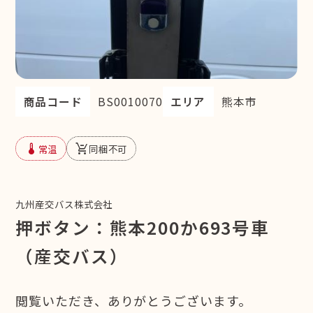
商品コード
BS0010070
エリア
熊本市
device_thermostat
remove_shopping_cart
常温
同梱不可
九州産交バス株式会社
押ボタン：熊本200か693号車
（産交バス）
閲覧いただき、ありがとうございます。