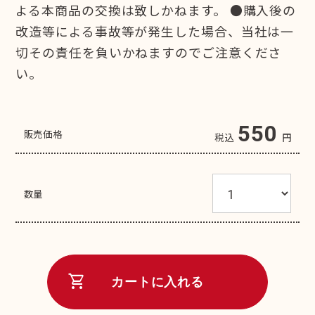
よる本商品の交換は致しかねます。 ●購入後の
改造等による事故等が発生した場合、当社は一
切その責任を負いかねますのでご注意くださ
い。
550
販売価格
税込
円
数量
shopping_cart
カートに入れる