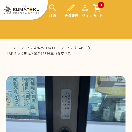
search
edit
person
shopping_cart
0
検索
会員登録
ログイン
カート
ホーム
バス放出品（341）
バス放出品
押ボタン：熊本200か693号車（産交バス）