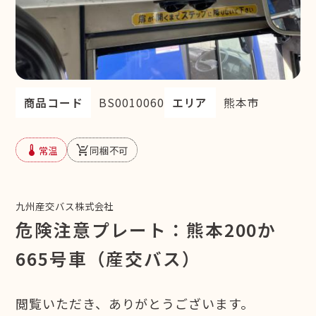
商品コード
BS0010060
エリア
熊本市
device_thermostat
remove_shopping_cart
常温
同梱不可
九州産交バス株式会社
危険注意プレート：熊本200か
665号車（産交バス）
閲覧いただき、ありがとうございます。