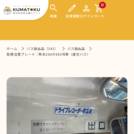
search
edit
person
shopping_cart
0
検索
会員登録
ログイン
カート
ホーム
バス放出品（341）
バス放出品
危険注意プレート：熊本200か665号車（産交バス）