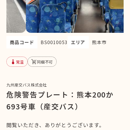
商品コード
BS0010053
エリア
熊本市
device_thermostat
remove_shopping_cart
常温
同梱不可
九州産交バス株式会社
危険警告プレート：熊本200か
693号車（産交バス）
閲覧いただき、ありがとうございます。