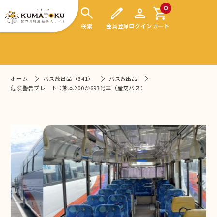
search
edit
person
shopping_cart
0
検索
会員登録
ログイン
カート
ホーム
バス放出品（341）
バス放出品
危険警告プレート：熊本200か693号車（産交バス）