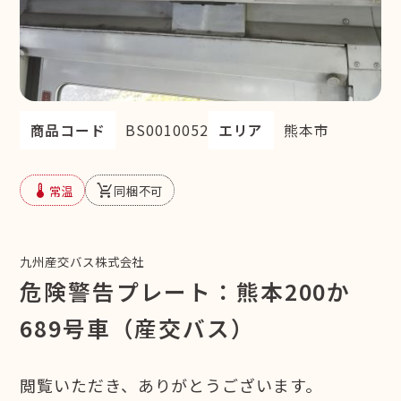
商品コード
BS0010052
エリア
熊本市
device_thermostat
remove_shopping_cart
常温
同梱不可
九州産交バス株式会社
危険警告プレート：熊本200か
689号車（産交バス）
閲覧いただき、ありがとうございます。