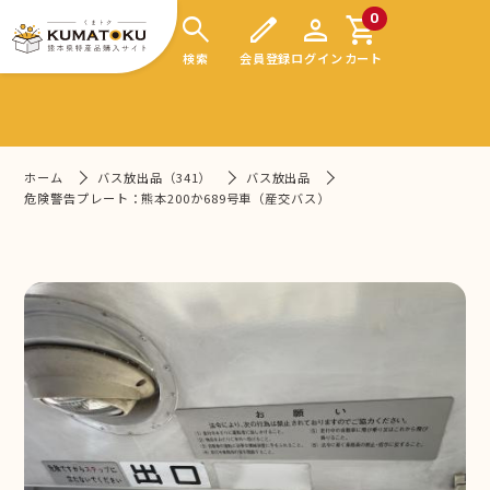
search
edit
person
shopping_cart
0
検索
会員登録
ログイン
カート
ホーム
バス放出品（341）
バス放出品
危険警告プレート：熊本200か689号車（産交バス）