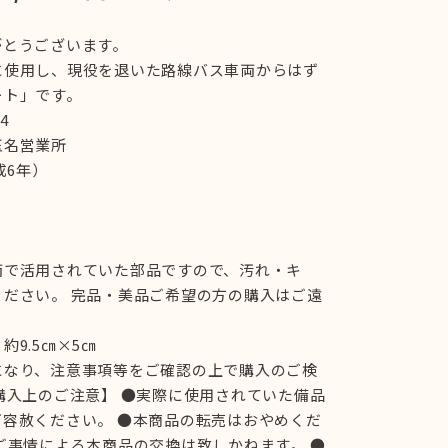
がとうございます。
に使用し、現役を退いた路線バス車両からはず
ート」です。
4
玉名営業所
成6年）
両で活用されていた部品ですので、汚れ・キ
ください。 完品・美品ご希望の方の購入はご遠
9.5㎝×5㎝
になり、注意事項等をご確認の上で購入のご検
購入上のご注意】 ●実際に使用されていた備品
容赦ください。 ●本商品の転売はおやめくだ
ご事情による本商品の交換は致しかねます。 ●