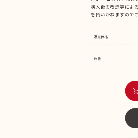
購入後の改造等によ
を負いかねますので
販売価格
数量
shopping_c