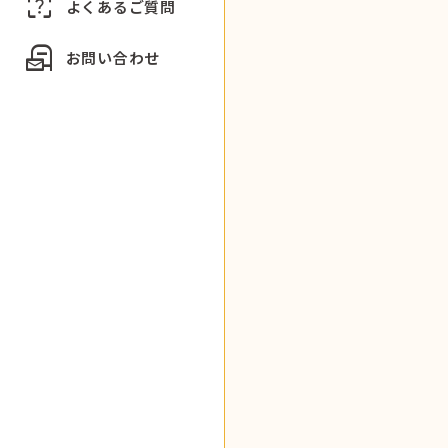
indeterminate_question_box
よくあるご質問
local_post_office
お問い合わせ