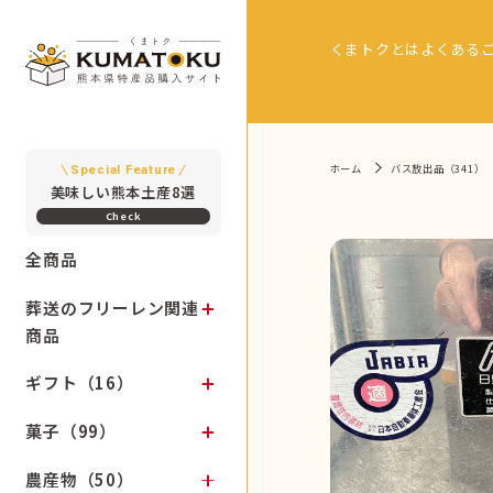
くまトクとは
よくある
ホーム
バス放出品（341）
Special Feature
美味しい熊本土産8選
全商品
葬送のフリーレン関連
商品
ギフト（16）
菓子（99）
農産物（50）