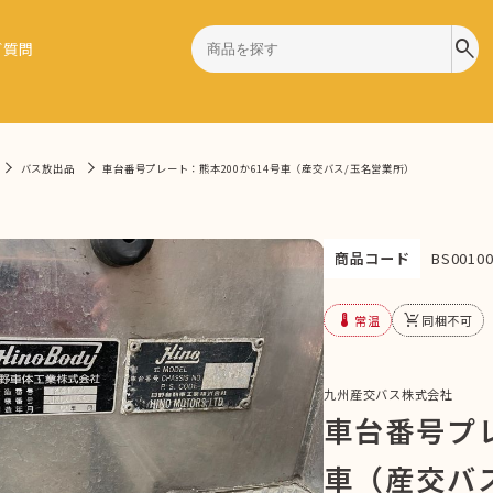
search
ご質問
バス放出品
車台番号プレート：熊本200か614号車（産交バス/玉名営業所）
商品コード
BS00100
device_thermostat
remove_shopping_cart
常温
同梱不可
九州産交バス株式会社
車台番号プレ
車（産交バ