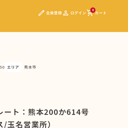
edit
person
shopping_cart
0
会員登録
ログイン
カート
50
エリア
熊本市
ート：熊本200か614号
ス/玉名営業所）