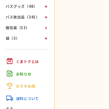
バスグッズ（48）
バス放出品（341）
個包装（53）
袋（3）
box
くまトクとは
feed
お知らせ
trophy
おすすめ順
local_shipping
送料について