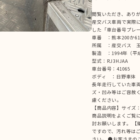
閲覧いただき、あり
産交バス車両で実際
した「車台番号プレ
車番 ：熊本200か61
所属 ：産交バス 
製造 ：1994年（平
型式：RJ3HJAA
車台番号：41065
ボディ ：日野車体
長年走行していた車
ズ・凹み等はご容赦
慮ください。
【商品内容】サイズ：約
商品説明をよくご覧
討お願いします。 【
ですので、汚れ等はご
さい。 ●お客さまの