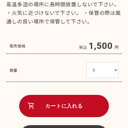
高温多湿の場所に長時間放置しないで下さい。
・火気に近づけないで下さい。 ・保管の際は風
通しの良い場所で保管して下さい。
1,500
販売価格
税込
円
数量
shopping_cart
カートに入れる