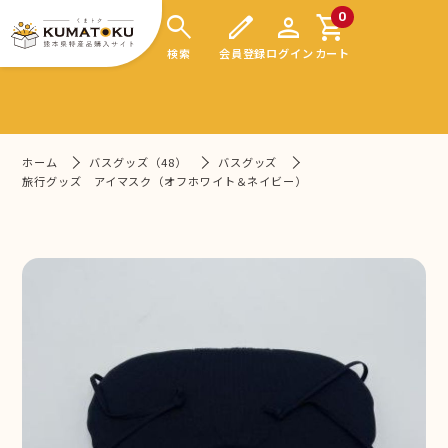
search
edit
person
shopping_cart
0
検索
会員登録
ログイン
カート
ホーム
バスグッズ（48）
バスグッズ
旅行グッズ アイマスク（オフホワイト＆ネイビー）