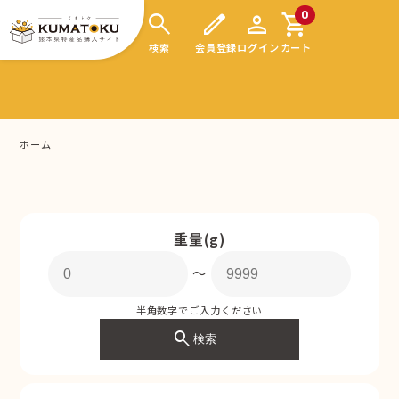
search
edit
person
shopping_cart
0
検索
会員登録
ログイン
カート
ホーム
重量(g)
〜
半角数字でご入力ください
search
検索