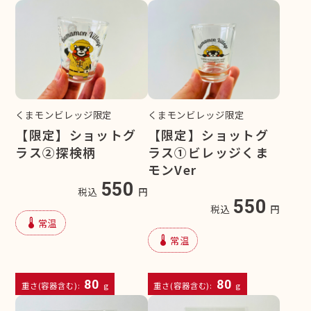
くまモンビレッジ限定
くまモンビレッジ限定
【限定】ショットグ
【限定】ショットグ
ラス②探検柄
ラス①ビレッジくま
モンVer
550
税込
円
550
税込
円
device_thermostat
常温
device_thermostat
常温
80
80
重さ(容器含む):
g
重さ(容器含む):
g