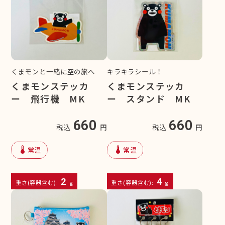
くまモンと一緒に空の旅へ
キラキラシール！
くまモンステッカ
くまモンステッカ
ー 飛行機 MK
ー スタンド MK
660
660
税込
円
税込
円
device_thermostat
device_thermostat
常温
常温
2
4
重さ(容器含む):
g
重さ(容器含む):
g