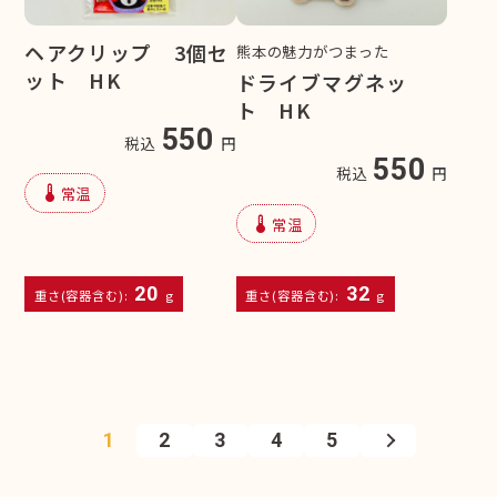
ヘアクリップ 3個セ
熊本の魅力がつまった
ット HK
ドライブマグネッ
ト HK
550
税込
円
550
税込
円
device_thermostat
常温
device_thermostat
常温
20
32
重さ(容器含む):
g
重さ(容器含む):
g
1
2
3
4
5