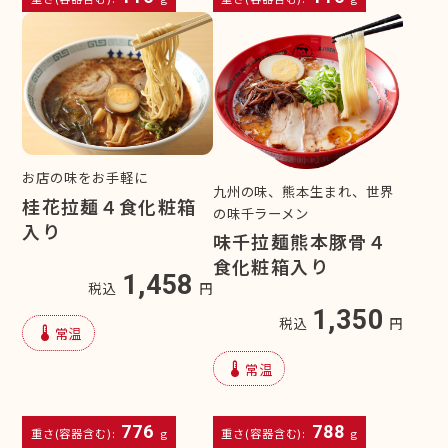
お店の味をお手軽に
九州の味、熊本生まれ、世界
桂花拉麺４食化粧箱
の味千ラーメン
入り
味千拉麺熊本豚骨４
食化粧箱入り
1,458
税込
円
1,350
税込
円
device_thermostat
常温
device_thermostat
常温
776
788
重さ(容器含む):
g
重さ(容器含む):
g