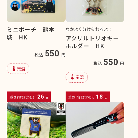
ミニポーチ 熊本
なかよく分けられるよ！
城 HK
アクリルトリオキー
ホルダー HK
550
税込
円
550
税込
円
device_thermostat
常温
device_thermostat
常温
26
18
重さ(容器含む):
g
重さ(容器含む):
g