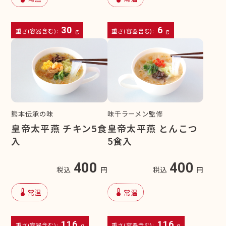
30
6
重さ(容器含む):
g
重さ(容器含む):
g
熊本伝承の味
味千ラーメン監修
皇帝太平燕 チキン5食
皇帝太平燕 とんこつ
入
5食入
400
400
税込
円
税込
円
device_thermostat
device_thermostat
常温
常温
116
116
重さ(容器含む):
g
重さ(容器含む):
g