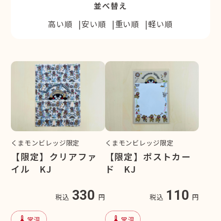
並べ替え
高い順
安い順
重い順
軽い順
くまモンビレッジ限定
くまモンビレッジ限定
【限定】クリアファ
【限定】ポストカー
イル KJ
ド KJ
330
110
税込
円
税込
円
device_thermostat
device_thermostat
常温
常温