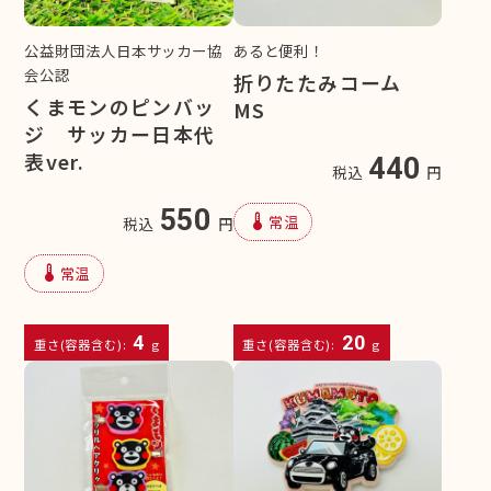
公益財団法人日本サッカー協
あると便利！
会公認
折りたたみコーム
くまモンのピンバッ
MS
ジ サッカー日本代
表ver.
440
税込
円
550
device_thermostat
常温
税込
円
device_thermostat
常温
4
20
重さ(容器含む):
g
重さ(容器含む):
g