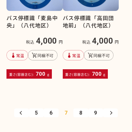
バス停標識「麦島中
バス停標識「高田団
央」（八代地区）
地前」（八代地区）
4,000
4,000
税込
円
税込
円
device_thermostat
remove_shopping_cart
device_thermostat
remove_shopping_cart
常温
同梱不可
常温
同梱不可
700
700
重さ(容器含む):
g
重さ(容器含む):
g
5
6
7
8
9