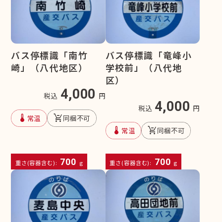
バス停標識「南竹
バス停標識「竜峰小
崎」（八代地区）
学校前」（八代地
区）
4,000
税込
円
4,000
税込
円
device_thermostat
remove_shopping_cart
常温
同梱不可
device_thermostat
remove_shopping_cart
常温
同梱不可
700
700
重さ(容器含む):
g
重さ(容器含む):
g