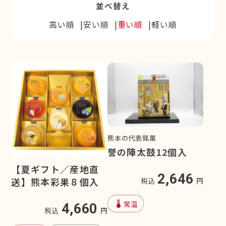
並べ替え
高い順
安い順
重い順
軽い順
熊本の代表銘菓
誉の陣太鼓12個入
【夏ギフト／産地直
2,646
送】熊本彩果８個入
税込
円
device_thermostat
常温
4,660
税込
円