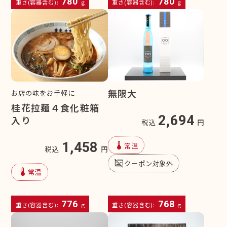
780
780
重さ(容器含む):
g
重さ(容器含む):
g
無限大
お店の味をお手軽に
桂花拉麺４食化粧箱
2,694
入り
税込
円
device_thermostat
1,458
常温
税込
円
subtitles_off
クーポン対象外
device_thermostat
常温
776
768
重さ(容器含む):
g
重さ(容器含む):
g