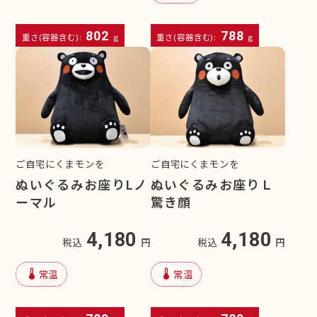
802
788
重さ(容器含む):
g
重さ(容器含む):
g
ご自宅にくまモンを
ご自宅にくまモンを
ぬいぐるみお座りLノ
ぬいぐるみお座りＬ
ーマル
驚き顔
4,180
4,180
税込
円
税込
円
device_thermostat
device_thermostat
常温
常温