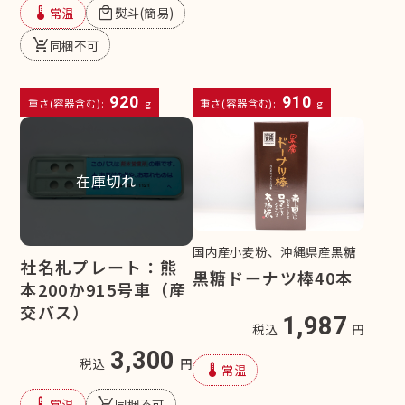
device_thermostat
local_mall
常温
熨斗(簡易)
remove_shopping_cart
同梱不可
920
910
重さ(容器含む):
g
重さ(容器含む):
g
在庫切れ
国内産小麦粉、沖縄県産黒糖
社名札プレート：熊
黒糖ドーナツ棒40本
本200か915号車（産
交バス）
1,987
税込
円
3,300
税込
円
device_thermostat
常温
device_thermostat
remove_shopping_cart
常温
同梱不可