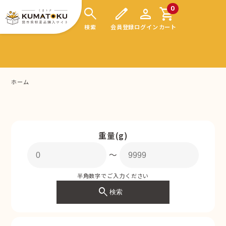
search
edit
person
shopping_cart
0
検索
会員登録
ログイン
カート
ホーム
重量(g)
〜
半角数字でご入力ください
search
検索