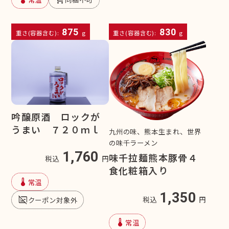
875
830
重さ(容器含む):
g
重さ(容器含む):
g
吟醸原酒 ロックが
うまい ７２０ｍｌ
九州の味、熊本生まれ、世界
の味千ラーメン
1,760
味千拉麺熊本豚骨４
税込
円
食化粧箱入り
device_thermostat
常温
1,350
subtitles_off
税込
円
クーポン対象外
device_thermostat
常温