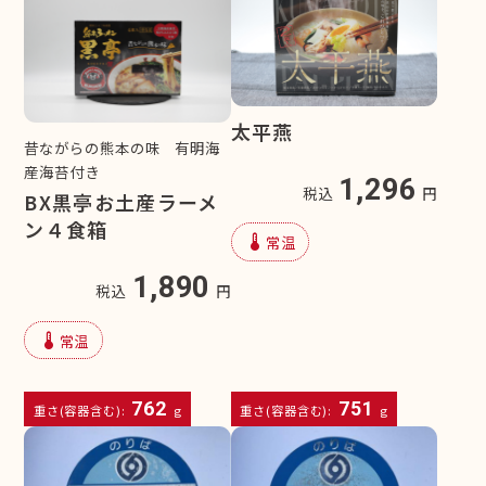
太平燕
昔ながらの熊本の味 有明海
産海苔付き
1,296
税込
円
BX黒亭お土産ラーメ
ン４食箱
device_thermostat
常温
1,890
税込
円
device_thermostat
常温
762
751
重さ(容器含む):
g
重さ(容器含む):
g