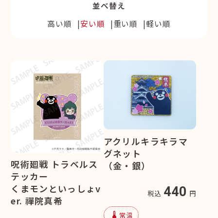
並べ替え
高い順
安い順
重い順
軽い順
アクリルキラキラマ
グネット
呪術廻戦 トラベルス
（金・銀）
テッカー
くまモンといっしょv
440
税込
円
er. 禪院真希
device_thermostat
常温