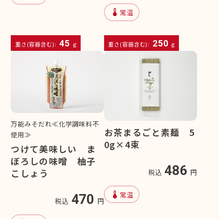
device_thermostat
常温
45
250
重さ(容器含む):
g
重さ(容器含む):
g
万能みそだれ≪化学調味料不
お茶まるごと素麺 5
使用≫
0g×4束
つけて美味しい ま
ぼろしの味噌 柚子
486
こしょう
税込
円
device_thermostat
常温
470
税込
円