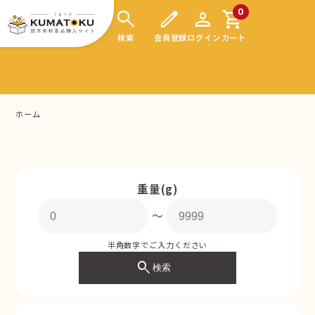
search
edit
person
shopping_cart
0
検索
会員登録
ログイン
カート
ホーム
重量(g)
〜
半角数字でご入力ください
search
検索