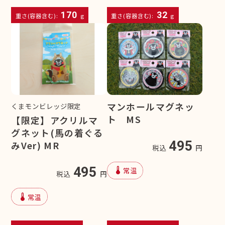
170
32
重さ(容器含む):
g
重さ(容器含む):
g
マンホールマグネッ
くまモンビレッジ限定
ト MS
【限定】アクリルマ
グネット(馬の着ぐる
495
みVer) MR
税込
円
device_thermostat
495
常温
税込
円
device_thermostat
常温