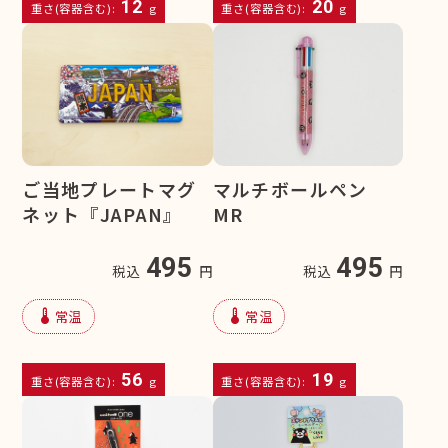
12
20
重さ(容器含む):
g
重さ(容器含む):
g
ご当地プレートマグ
マルチボールペン
ネット『JAPAN』
MR
495
495
税込
円
税込
円
device_thermostat
device_thermostat
常温
常温
56
19
重さ(容器含む):
g
重さ(容器含む):
g