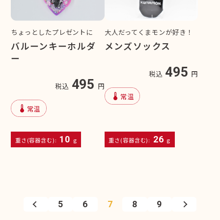
ちょっとしたプレゼントに
大人だってくまモンが好き！
バルーンキーホルダ
メンズソックス
ー
495
税込
円
495
税込
円
device_thermostat
常温
device_thermostat
常温
10
26
重さ(容器含む):
g
重さ(容器含む):
g
5
6
7
8
9