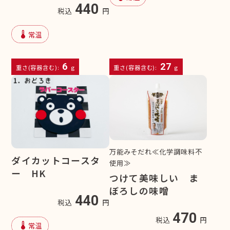
440
税込
円
device_thermostat
常温
6
27
重さ(容器含む):
g
重さ(容器含む):
g
万能みそだれ≪化学調味料不
ダイカットコースタ
使用≫
ー HK
つけて美味しい ま
ぼろしの味噌
440
税込
円
470
税込
円
device_thermostat
常温