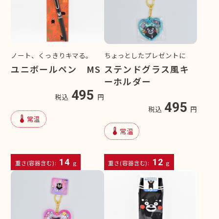
ノート、くっきりキマる。
ちょっとしたプレゼントに
ユニボールペン MS
ステンドグラス風キ
ーホルダー
495
税込
円
495
税込
円
device_thermostat
常温
device_thermostat
常温
14
12
重さ(容器含む):
g
重さ(容器含む):
g