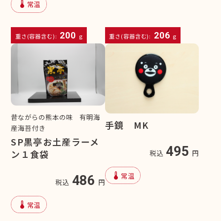
device_thermostat
常温
200
206
重さ(容器含む):
g
重さ(容器含む):
g
昔ながらの熊本の味 有明海
手鏡 MK
産海苔付き
SP黒亭お土産ラーメ
495
ン１食袋
税込
円
device_thermostat
常温
486
税込
円
device_thermostat
常温