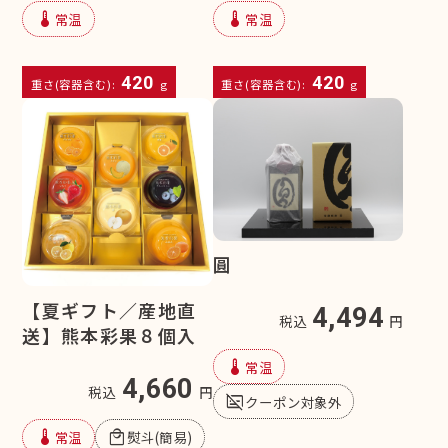
device_thermostat
device_thermostat
常温
常温
420
420
重さ(容器含む):
g
重さ(容器含む):
g
圓
【夏ギフト／産地直
4,494
税込
円
送】熊本彩果８個入
device_thermostat
常温
4,660
税込
円
subtitles_off
クーポン対象外
device_thermostat
local_mall
常温
熨斗(簡易)