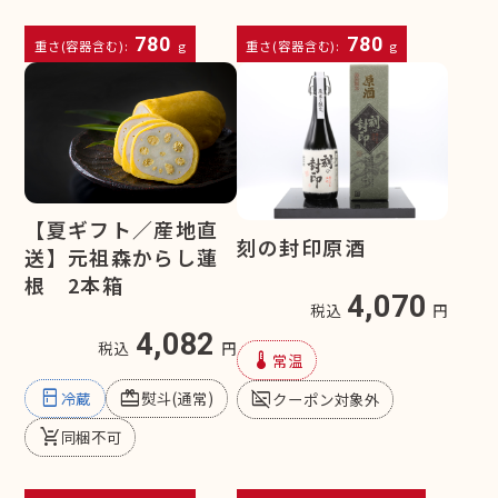
780
780
重さ(容器含む):
g
重さ(容器含む):
g
【夏ギフト／産地直
刻の封印原酒
送】元祖森からし蓮
根 2本箱
4,070
税込
円
4,082
税込
円
device_thermostat
常温
kitchen
redeem
subtitles_off
冷蔵
熨斗(通常)
クーポン対象外
remove_shopping_cart
同梱不可