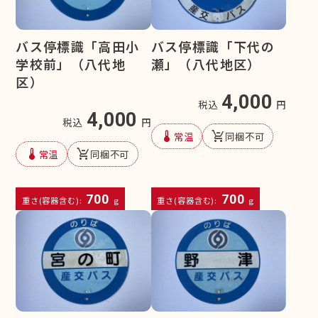
バス停標識「高田小
バス停標識「下代の
学校前」（八代地
瀬」（八代地区）
区）
4,000
税込
円
4,000
税込
円
device_thermostat
remove_shopping_cart
常温
同梱不可
device_thermostat
remove_shopping_cart
常温
同梱不可
700
700
重さ(容器含む):
g
重さ(容器含む):
g