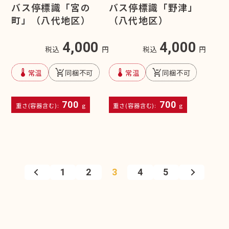
バス停標識「宮の
バス停標識「野津」
町」（八代地区）
（八代地区）
4,000
4,000
税込
円
税込
円
device_thermostat
remove_shopping_cart
device_thermostat
remove_shopping_cart
常温
同梱不可
常温
同梱不可
700
700
重さ(容器含む):
g
重さ(容器含む):
g
1
2
3
4
5