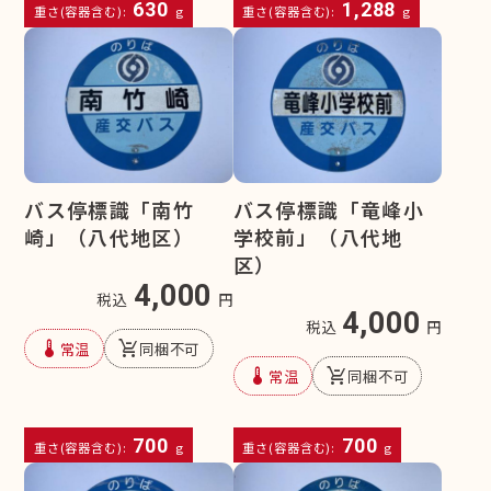
630
1,288
重さ(容器含む):
g
重さ(容器含む):
g
バス停標識「南竹
バス停標識「竜峰小
崎」（八代地区）
学校前」（八代地
区）
4,000
税込
円
4,000
税込
円
device_thermostat
remove_shopping_cart
常温
同梱不可
device_thermostat
remove_shopping_cart
常温
同梱不可
700
700
重さ(容器含む):
g
重さ(容器含む):
g