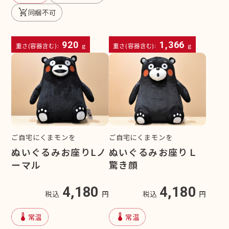
remove_shopping_cart
同梱不可
920
1,366
重さ(容器含む):
g
重さ(容器含む):
g
ご自宅にくまモンを
ご自宅にくまモンを
ぬいぐるみお座りLノ
ぬいぐるみお座りＬ
ーマル
驚き顔
4,180
4,180
税込
円
税込
円
device_thermostat
device_thermostat
常温
常温