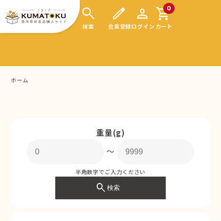
search
edit
person
shopping_cart
0
検索
会員登録
ログイン
カート
ホーム
重量(g)
〜
半角数字でご入力ください
search
検索