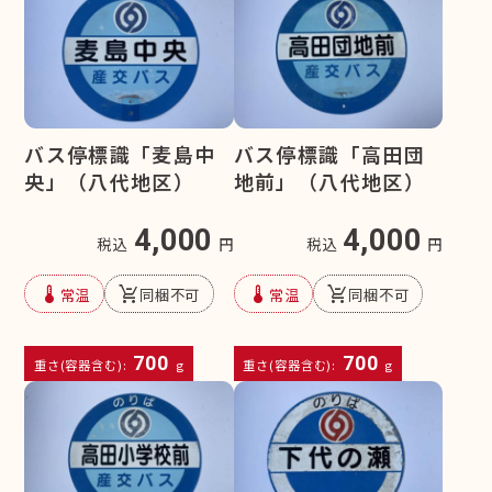
バス停標識「麦島中
バス停標識「高田団
央」（八代地区）
地前」（八代地区）
4,000
4,000
税込
円
税込
円
device_thermostat
remove_shopping_cart
device_thermostat
remove_shopping_cart
常温
同梱不可
常温
同梱不可
700
700
重さ(容器含む):
g
重さ(容器含む):
g