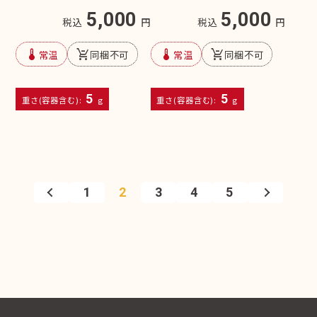
5,000
5,000
税込
円
税込
円
device_thermostat
remove_shopping_cart
device_thermostat
remove_shopping_cart
常温
同梱不可
常温
同梱不可
5
5
重さ(容器含む):
g
重さ(容器含む):
g
1
2
3
4
5