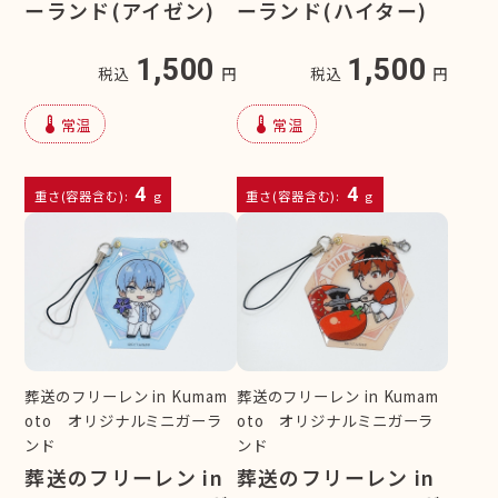
ーランド(アイゼン)
ーランド(ハイター)
1,500
1,500
税込
円
税込
円
device_thermostat
device_thermostat
常温
常温
4
4
重さ(容器含む):
g
重さ(容器含む):
g
葬送のフリーレン in Kumam
葬送のフリーレン in Kumam
oto オリジナルミニガーラ
oto オリジナルミニガーラ
ンド
ンド
葬送のフリーレン in
葬送のフリーレン in