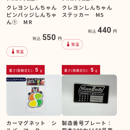
クレヨンしんちゃん
クレヨンしんちゃん
ピンバッジしんちゃ
ステッカー MS
ん① MR
440
税込
円
550
税込
円
device_thermostat
常温
device_thermostat
常温
5
5
重さ(容器含む):
g
重さ(容器含む):
g
カーマグネット シ
製造番号プレート：
ルバーマーク
熊本200か1159号車