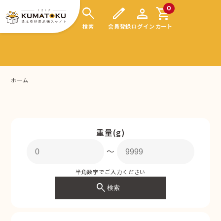
search
edit
person
shopping_cart
0
検索
会員登録
ログイン
カート
ホーム
重量(g)
〜
半角数字でご入力ください
search
検索