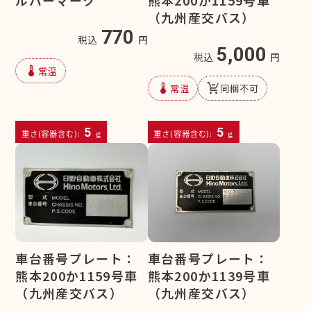
（九州産交バス）
770
税込
円
5,000
税込
円
device_thermostat
常温
device_thermostat
remove_shopping_cart
常温
同梱不可
5
5
重さ(容器含む):
g
重さ(容器含む):
g
車台番号プレート：
車台番号プレート：
熊本200か1159号車
熊本200か1139号車
（九州産交バス）
（九州産交バス）