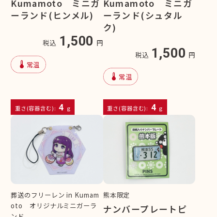
Kumamoto ミニガ
Kumamoto ミニガ
ーランド(ヒンメル)
ーランド(シュタル
ク)
1,500
税込
円
1,500
税込
円
device_thermostat
常温
device_thermostat
常温
4
4
重さ(容器含む):
g
重さ(容器含む):
g
葬送のフリーレン in Kumam
熊本限定
oto オリジナルミニガーラ
ナンバープレートピ
ンド