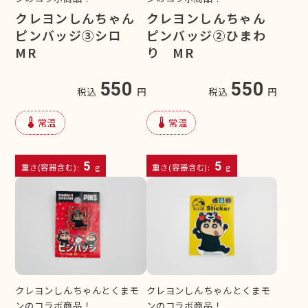
クレヨンしんちゃん
クレヨンしんちゃん
ピンバッジ③シロ
ピンバッジ②ひまわ
MR
り MR
550
550
税込
円
税込
円
device_thermostat
device_thermostat
常温
常温
5
5
重さ(容器含む):
g
重さ(容器含む):
g
クレヨンしんちゃんとくまモ
クレヨンしんちゃんとくまモ
ンのコラボ商品！
ンのコラボ商品！