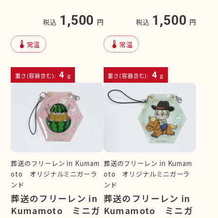
1,500
1,500
税込
円
税込
円
device_thermostat
device_thermostat
常温
常温
4
4
重さ(容器含む):
g
重さ(容器含む):
g
葬送のフリーレン in Kumam
葬送のフリーレン in Kumam
oto オリジナルミニガーラ
oto オリジナルミニガーラ
ンド
ンド
葬送のフリーレン in
葬送のフリーレン in
Kumamoto ミニガ
Kumamoto ミニガ