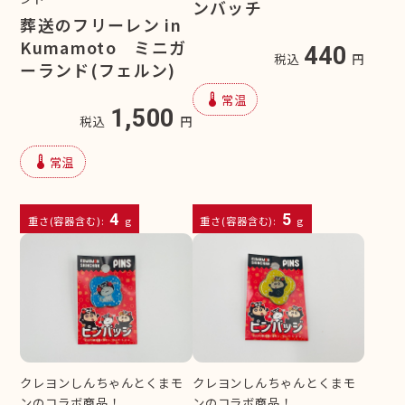
ンバッチ
葬送のフリーレン in
Kumamoto ミニガ
440
税込
円
ーランド(フェルン)
device_thermostat
常温
1,500
税込
円
device_thermostat
常温
4
5
重さ(容器含む):
g
重さ(容器含む):
g
クレヨンしんちゃんとくまモ
クレヨンしんちゃんとくまモ
ンのコラボ商品！
ンのコラボ商品！