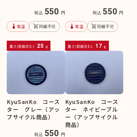
550
550
税込
円
税込
円
device_thermostat
remove_shopping_cart
device_thermostat
remove_shopping_cart
常温
同梱不可
常温
同梱不可
25
17
重さ(容器含む):
g
重さ(容器含む):
g
KyuSanKo コース
KyuSanKo コース
ター グレー（アッ
ター ネイビーブル
プサイクル商品）
ー（アップサイクル
商品）
550
税込
円