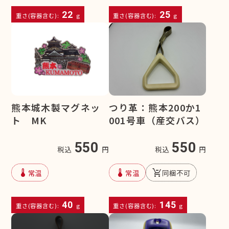
22
25
重さ(容器含む):
g
重さ(容器含む):
g
熊本城木製マグネッ
つり革：熊本200か1
ト MK
001号車（産交バス）
550
550
税込
円
税込
円
device_thermostat
device_thermostat
remove_shopping_cart
常温
常温
同梱不可
40
145
重さ(容器含む):
g
重さ(容器含む):
g