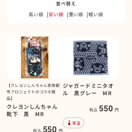
並べ替え
高い順
安い順
重い順
軽い順
ジャガードミニタオ
【クレヨンしんちゃん家族都
市プロジェクトのコラボ商
ル 黒グレー MR
品】
クレヨンしんちゃん
550
税込
円
靴下 黒 MR
device_thermostat
常温
550
税込
円