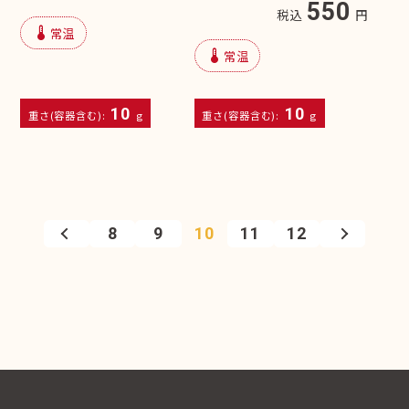
550
税込
円
device_thermostat
常温
device_thermostat
常温
10
10
重さ(容器含む):
g
重さ(容器含む):
g
8
9
10
11
12