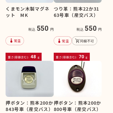
くまモン木製マグネ
つり革：熊本22か31
ット MK
63号車（産交バス）
550
550
税込
円
税込
円
device_thermostat
device_thermostat
remove_shopping_cart
常温
常温
同梱不可
48
70
重さ(容器含む):
g
重さ(容器含む):
g
押ボタン：熊本200か
押ボタン：熊本200か
843号車（産交バス）
800号車（産交バス）