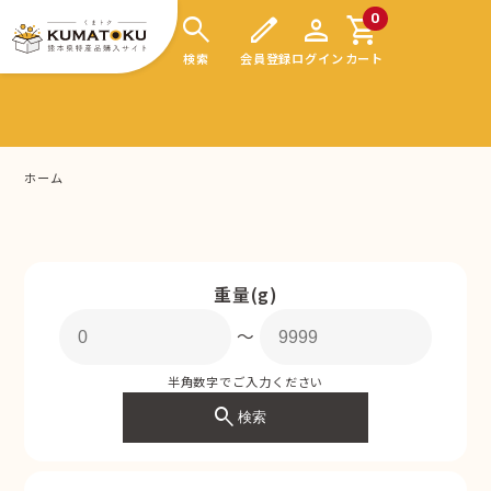
search
edit
person
shopping_cart
0
検索
会員登録
ログイン
カート
ホーム
重量(g)
〜
半角数字でご入力ください
search
検索