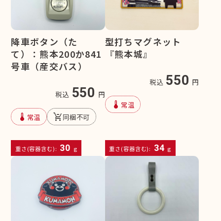
降車ボタン（た
型打ちマグネット
て）：熊本200か841
『熊本城』
号車（産交バス）
550
税込
円
550
税込
円
device_thermostat
常温
device_thermostat
remove_shopping_cart
常温
同梱不可
30
34
重さ(容器含む):
g
重さ(容器含む):
g