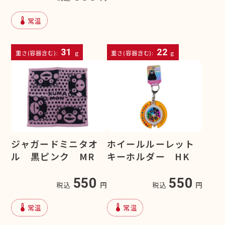
device_thermostat
常温
31
22
重さ(容器含む):
g
重さ(容器含む):
g
ジャガードミニタオ
ホイールルーレット
ル 黒ピンク MR
キーホルダー HK
550
550
税込
円
税込
円
device_thermostat
device_thermostat
常温
常温