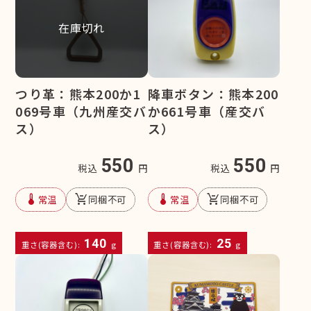
在庫切れ
つり革：熊本200か1
降車ボタン：熊本200
069号車（九州産交バ
か661号車（産交バ
ス）
ス）
550
550
税込
円
税込
円
device_thermostat
remove_shopping_cart
device_thermostat
remove_shopping_cart
常温
同梱不可
常温
同梱不可
140
25
重さ(容器含む):
g
重さ(容器含む):
g