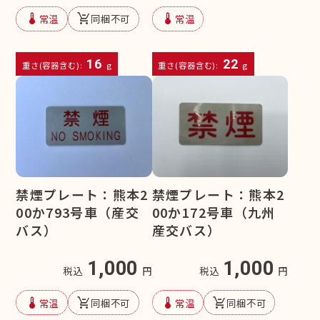
device_thermostat
remove_shopping_cart
device_thermostat
常温
同梱不可
常温
16
22
重さ(容器含む):
g
重さ(容器含む):
g
禁煙プレート：熊本2
禁煙プレート：熊本2
00か793号車（産交
00か172号車（九州
バス）
産交バス）
1,000
1,000
税込
円
税込
円
device_thermostat
remove_shopping_cart
device_thermostat
remove_shopping_cart
常温
同梱不可
常温
同梱不可