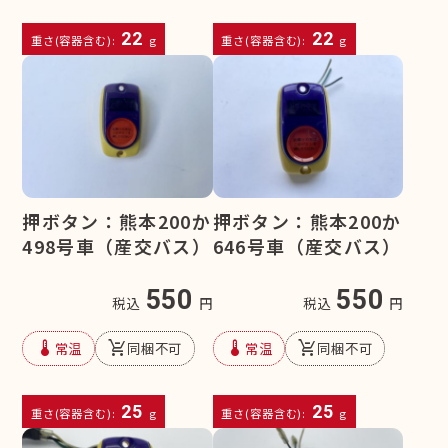
22
22
重さ(容器含む):
g
重さ(容器含む):
g
押ボタン：熊本200か
押ボタン：熊本200か
498号車（産交バス）
646号車（産交バス）
550
550
税込
円
税込
円
device_thermostat
remove_shopping_cart
device_thermostat
remove_shopping_cart
常温
同梱不可
常温
同梱不可
25
25
重さ(容器含む):
g
重さ(容器含む):
g