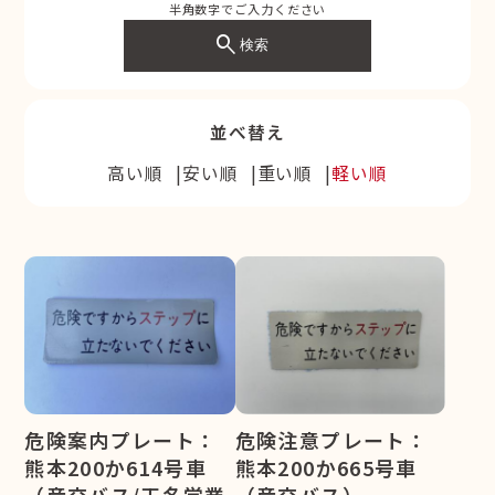
半角数字でご入力ください
search
検索
並べ替え
高い順
安い順
重い順
軽い順
危険案内プレート：
危険注意プレート：
熊本200か614号車
熊本200か665号車
（産交バス/玉名営業
（産交バス）