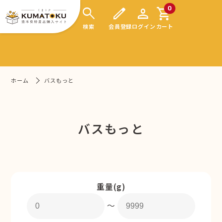
search
edit
person
shopping_cart
0
検索
会員登録
ログイン
カート
ホーム
バスもっと
バスもっと
重量(g)
〜