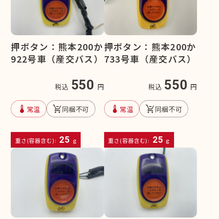
押ボタン：熊本200か
押ボタン：熊本200か
922号車（産交バス）
733号車（産交バス）
550
550
税込
円
税込
円
device_thermostat
remove_shopping_cart
device_thermostat
remove_shopping_cart
常温
同梱不可
常温
同梱不可
25
25
重さ(容器含む):
g
重さ(容器含む):
g