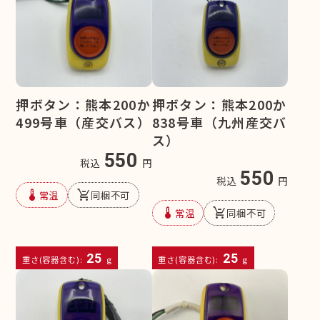
押ボタン：熊本200か
押ボタン：熊本200か
499号車（産交バス）
838号車（九州産交バ
ス）
550
税込
円
550
税込
円
device_thermostat
remove_shopping_cart
常温
同梱不可
device_thermostat
remove_shopping_cart
常温
同梱不可
25
25
重さ(容器含む):
g
重さ(容器含む):
g