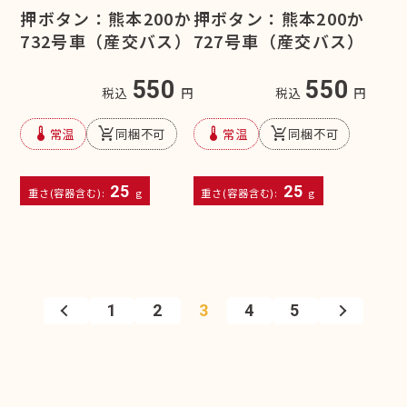
押ボタン：熊本200か
押ボタン：熊本200か
732号車（産交バス）
727号車（産交バス）
550
550
税込
円
税込
円
device_thermostat
remove_shopping_cart
device_thermostat
remove_shopping_cart
常温
同梱不可
常温
同梱不可
25
25
重さ(容器含む):
g
重さ(容器含む):
g
1
2
3
4
5