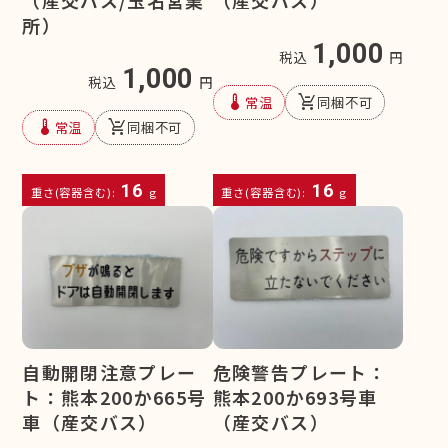
所）
1,000
税込
円
1,000
税込
円
device_thermostat
remove_shopping_cart
常温
同梱不可
device_thermostat
remove_shopping_cart
常温
同梱不可
16
16
重さ(容器含む):
g
重さ(容器含む):
g
自動開閉注意プレー
危険警告プレート：
ト：熊本200か665号
熊本200か693号車
車（産交バス）
（産交バス）