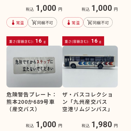
1,000
1,000
税込
円
税込
円
device_thermostat
remove_shopping_cart
device_thermostat
remove_shopping_cart
常温
同梱不可
常温
同梱不可
16
16
重さ(容器含む):
g
重さ(容器含む):
g
危険警告プレート：
ザ・バスコレクショ
熊本200か689号車
ン「九州産交バス
（産交バス）
空港リムジンバス」
1,000
1,980
税込
円
税込
円