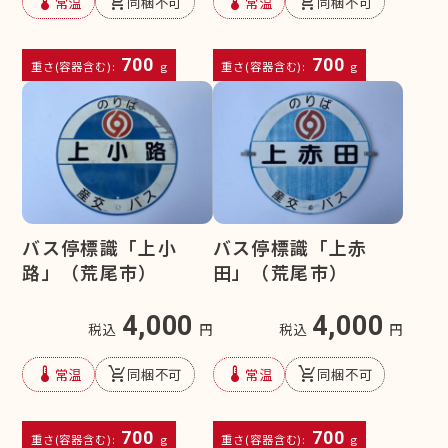
device_thermostat
remove_shopping_cart
device_thermostat
remove_shopping_cart
常温
同梱不可
常温
同梱不可
700
700
重さ(容器含む):
g
重さ(容器含む):
g
バス停標識「上小
バス停標識「上赤
路」（荒尾市）
田」（荒尾市）
4,000
4,000
税込
円
税込
円
device_thermostat
remove_shopping_cart
device_thermostat
remove_shopping_cart
常温
同梱不可
常温
同梱不可
700
700
重さ(容器含む):
g
重さ(容器含む):
g