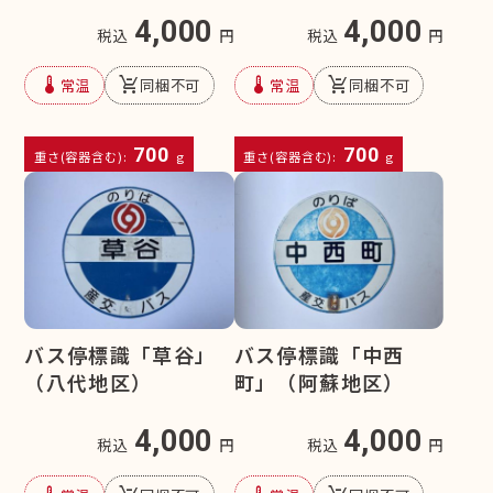
4,000
4,000
税込
円
税込
円
device_thermostat
remove_shopping_cart
device_thermostat
remove_shopping_cart
常温
同梱不可
常温
同梱不可
700
700
重さ(容器含む):
g
重さ(容器含む):
g
バス停標識「草谷」
バス停標識「中西
（八代地区）
町」（阿蘇地区）
4,000
4,000
税込
円
税込
円