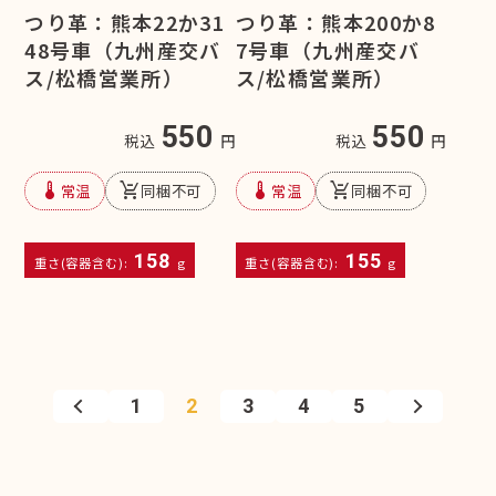
つり革：熊本22か31
つり革：熊本200か8
48号車（九州産交バ
7号車（九州産交バ
ス/松橋営業所）
ス/松橋営業所）
550
550
税込
円
税込
円
device_thermostat
remove_shopping_cart
device_thermostat
remove_shopping_cart
常温
同梱不可
常温
同梱不可
158
155
重さ(容器含む):
g
重さ(容器含む):
g
1
2
3
4
5