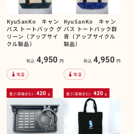
KyuSanKo キャン
KyuSanKo キャン
バス トートバック グ
バス トートバック群
リーン（アップサイ
青（アップサイクル
クル製品）
製品）
4,950
4,950
税込
円
税込
円
device_thermostat
device_thermostat
常温
常温
420
420
重さ(容器含む):
g
重さ(容器含む):
g