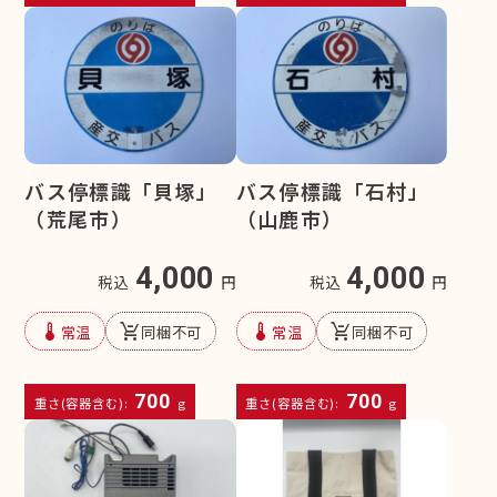
バス停標識「貝塚」
バス停標識「石村」
（荒尾市）
（山鹿市）
4,000
4,000
税込
円
税込
円
device_thermostat
remove_shopping_cart
device_thermostat
remove_shopping_cart
常温
同梱不可
常温
同梱不可
700
700
重さ(容器含む):
g
重さ(容器含む):
g