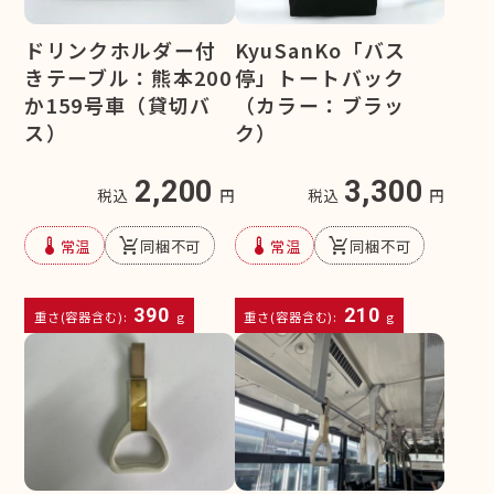
ドリンクホルダー付
KyuSanKo「バス
きテーブル：熊本200
停」トートバック
か159号車（貸切バ
（カラー：ブラッ
ス）
ク）
2,200
3,300
税込
円
税込
円
device_thermostat
remove_shopping_cart
device_thermostat
remove_shopping_cart
常温
同梱不可
常温
同梱不可
390
210
重さ(容器含む):
g
重さ(容器含む):
g