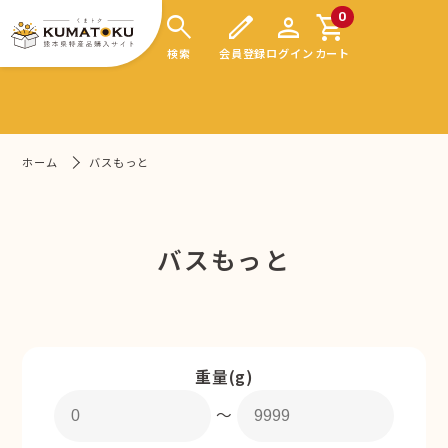
search
edit
person
shopping_cart
0
検索
会員登録
ログイン
カート
ホーム
バスもっと
バスもっと
重量(g)
〜