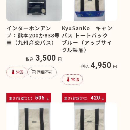
インターホンアン
KyuSanKo キャン
プ：熊本200か838号
バス トートバック
車（九州産交バス）
ブルー（アップサイ
クル製品）
3,500
税込
円
4,950
税込
円
device_thermostat
remove_shopping_cart
常温
同梱不可
device_thermostat
常温
505
420
重さ(容器含む):
g
重さ(容器含む):
g