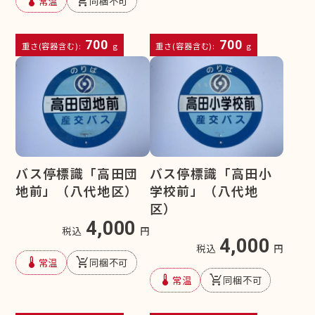
device_thermostat
remove_shopping_cart
常温
同梱不可
700
700
重さ(容器含む):
g
重さ(容器含む):
g
バス停標識「高田団
バス停標識「高田小
地前」（八代地区）
学校前」（八代地
区）
4,000
税込
円
4,000
税込
円
device_thermostat
remove_shopping_cart
常温
同梱不可
device_thermostat
remove_shopping_cart
常温
同梱不可