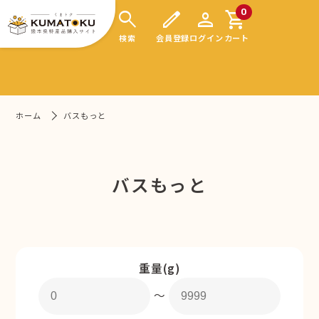
search
edit
person
shopping_cart
0
検索
会員登録
ログイン
カート
ホーム
バスもっと
バスもっと
重量(g)
〜