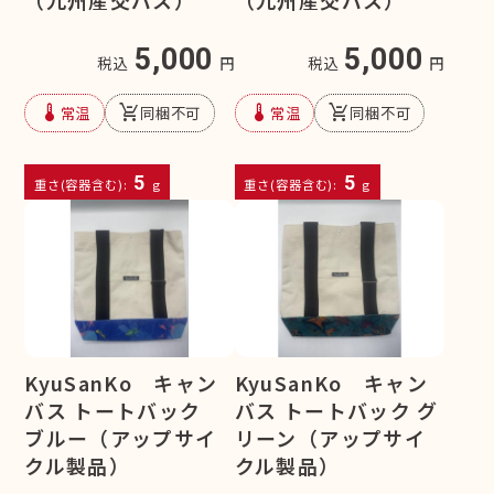
5,000
5,000
税込
円
税込
円
device_thermostat
remove_shopping_cart
device_thermostat
remove_shopping_cart
常温
同梱不可
常温
同梱不可
5
5
重さ(容器含む):
g
重さ(容器含む):
g
KyuSanKo キャン
KyuSanKo キャン
バス トートバック
バス トートバック グ
ブルー（アップサイ
リーン（アップサイ
クル製品）
クル製品）