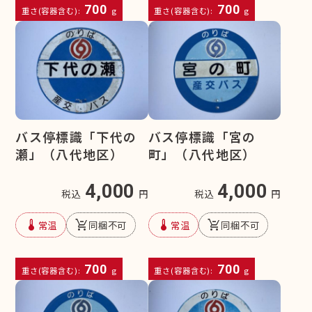
700
700
重さ(容器含む):
g
重さ(容器含む):
g
バス停標識「下代の
バス停標識「宮の
瀬」（八代地区）
町」（八代地区）
4,000
4,000
税込
円
税込
円
device_thermostat
remove_shopping_cart
device_thermostat
remove_shopping_cart
常温
同梱不可
常温
同梱不可
700
700
重さ(容器含む):
g
重さ(容器含む):
g