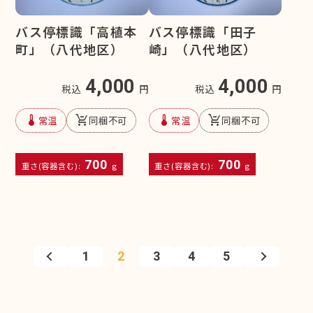
バス停標識「高植本
バス停標識「田子
町」（八代地区）
崎」（八代地区）
4,000
4,000
税込
円
税込
円
device_thermostat
remove_shopping_cart
device_thermostat
remove_shopping_cart
常温
同梱不可
常温
同梱不可
700
700
重さ(容器含む):
g
重さ(容器含む):
g
1
2
3
4
5