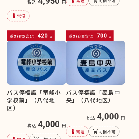
4,950
device_thermostat
remove_shopping_cart
常温
同梱不可
税込
円
device_thermostat
常温
420
700
重さ(容器含む):
g
重さ(容器含む):
g
バス停標識「竜峰小
バス停標識「麦島中
学校前」（八代地
央」（八代地区）
区）
4,000
税込
円
4,000
税込
円
device_thermostat
remove_shopping_cart
常温
同梱不可