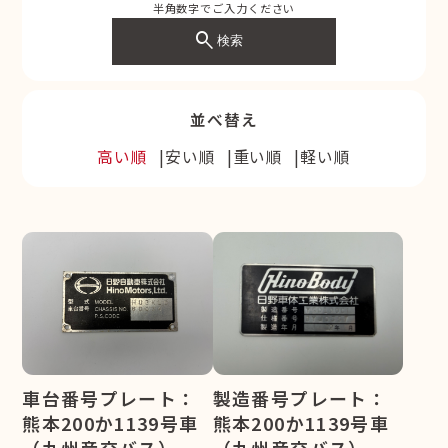
半角数字でご入力ください
search
検索
並べ替え
高い順
安い順
重い順
軽い順
車台番号プレート：
製造番号プレート：
熊本200か1139号車
熊本200か1139号車
（九州産交バス）
（九州産交バス）