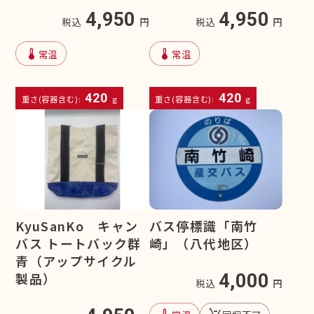
4,950
4,950
税込
円
税込
円
device_thermostat
device_thermostat
常温
常温
420
420
重さ(容器含む):
g
重さ(容器含む):
g
KyuSanKo キャン
バス停標識「南竹
バス トートバック群
崎」（八代地区）
青（アップサイクル
製品）
4,000
税込
円