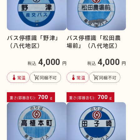
バス停標識「野津」
バス停標識「松田農
（八代地区）
場前」（八代地区）
4,000
4,000
税込
円
税込
円
device_thermostat
remove_shopping_cart
device_thermostat
remove_shopping_cart
常温
同梱不可
常温
同梱不可
700
700
重さ(容器含む):
g
重さ(容器含む):
g