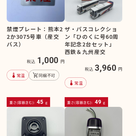
禁煙プレート：熊本2
ザ・バスコレクショ
2か3075号車（産交
ン「ひのくに号60周
バス）
年記念2台セット」
西鉄＆九州産交
1,000
税込
円
3,960
税込
円
device_thermostat
remove_shopping_cart
常温
同梱不可
device_thermostat
常温
45
49
重さ(容器含む):
g
重さ(容器含む):
g