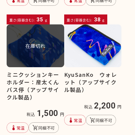
device_thermostat
remove_shopping_cart
device_thermostat
remove_shopping_cart
常温
同梱不可
常温
同梱不可
35
38
重さ(容器含む):
g
重さ(容器含む):
g
在庫切れ
ミニクッションキー
KyuSanKo ウォレ
ホルダー：産太くん
ット（アップサイク
バス停（アップサイ
ル製品）
クル製品）
2,200
税込
円
1,500
税込
円
device_thermostat
remove_shopping_cart
常温
同梱不可
device_thermostat
remove_shopping_cart
常温
同梱不可