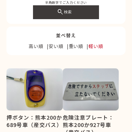
半角数字でご入力ください
search
検索
並べ替え
高い順
安い順
重い順
軽い順
押ボタン：熊本200か
危険注意プレート：
689号車（産交バス）
熊本200か927号車
（産交バス）