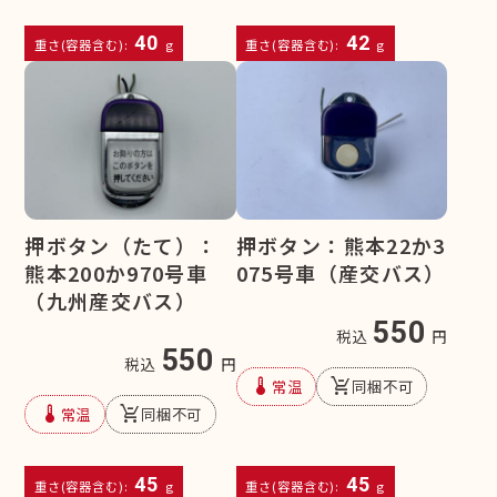
40
42
重さ(容器含む):
g
重さ(容器含む):
g
押ボタン（たて）：
押ボタン：熊本22か3
熊本200か970号車
075号車（産交バス）
（九州産交バス）
550
税込
円
550
税込
円
device_thermostat
remove_shopping_cart
常温
同梱不可
device_thermostat
remove_shopping_cart
常温
同梱不可
45
45
重さ(容器含む):
g
重さ(容器含む):
g