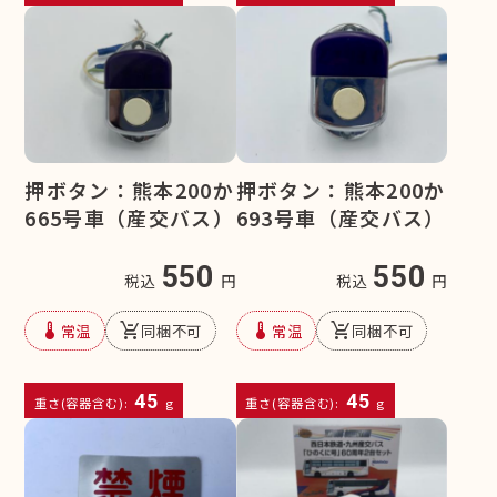
押ボタン：熊本200か
押ボタン：熊本200か
665号車（産交バス）
693号車（産交バス）
550
550
税込
円
税込
円
device_thermostat
remove_shopping_cart
device_thermostat
remove_shopping_cart
常温
同梱不可
常温
同梱不可
45
45
重さ(容器含む):
g
重さ(容器含む):
g