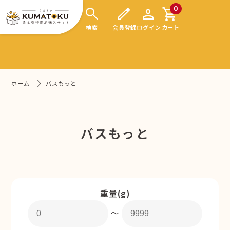
search
edit
person
shopping_cart
0
検索
会員登録
ログイン
カート
ホーム
バスもっと
バスもっと
重量(g)
〜