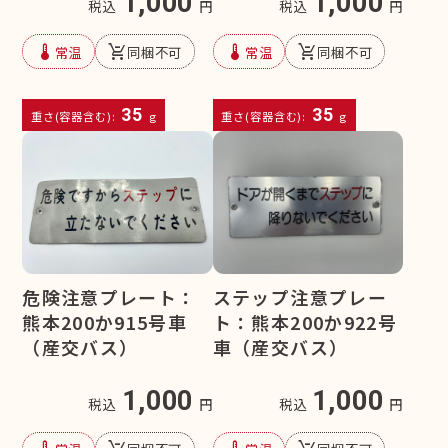
1,000
1,000
税込
円
税込
円
device_thermostat
remove_shopping_cart
device_thermostat
remove_shopping_cart
常温
同梱不可
常温
同梱不可
35
35
重さ(容器含む):
g
重さ(容器含む):
g
危険注意プレート：
ステップ注意プレー
熊本200か915号車
ト：熊本200か922号
（産交バス）
車（産交バス）
1,000
1,000
税込
円
税込
円