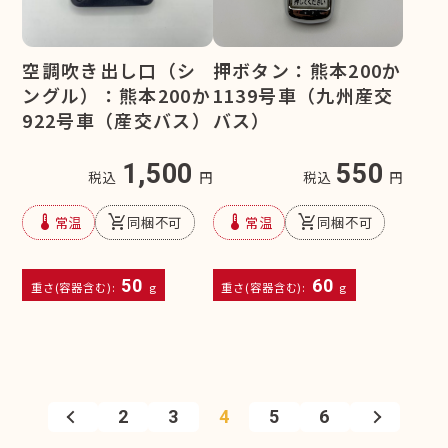
空調吹き出し口（シ
押ボタン：熊本200か
ングル）：熊本200か
1139号車（九州産交
922号車（産交バス）
バス）
1,500
550
税込
円
税込
円
device_thermostat
remove_shopping_cart
device_thermostat
remove_shopping_cart
常温
同梱不可
常温
同梱不可
50
60
重さ(容器含む):
g
重さ(容器含む):
g
2
3
4
5
6