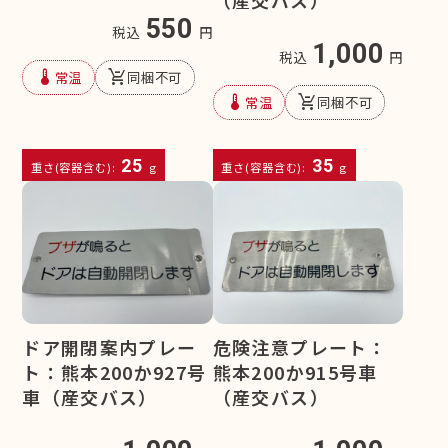
550
税込
円
1,000
税込
円
device_thermostat
remove_shopping_cart
常温
同梱不可
device_thermostat
remove_shopping_cart
常温
同梱不可
25
35
重さ(容器含む):
g
重さ(容器含む):
g
ドア開閉案内プレー
危険注意プレート：
ト：熊本200か927号
熊本200か915号車
車（産交バス）
（産交バス）