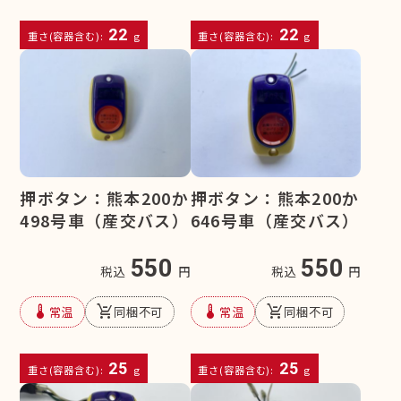
22
22
重さ(容器含む):
g
重さ(容器含む):
g
押ボタン：熊本200か
押ボタン：熊本200か
498号車（産交バス）
646号車（産交バス）
550
550
税込
円
税込
円
device_thermostat
remove_shopping_cart
device_thermostat
remove_shopping_cart
常温
同梱不可
常温
同梱不可
25
25
重さ(容器含む):
g
重さ(容器含む):
g