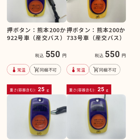
押ボタン：熊本200か
押ボタン：熊本200か
922号車（産交バス）
733号車（産交バス）
550
550
税込
円
税込
円
device_thermostat
remove_shopping_cart
device_thermostat
remove_shopping_cart
常温
同梱不可
常温
同梱不可
25
25
重さ(容器含む):
g
重さ(容器含む):
g