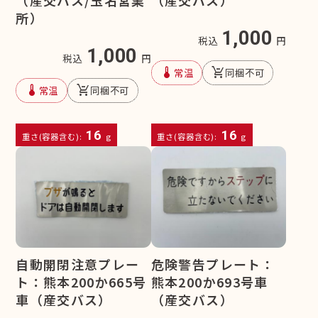
所）
1,000
税込
円
1,000
税込
円
device_thermostat
remove_shopping_cart
常温
同梱不可
device_thermostat
remove_shopping_cart
常温
同梱不可
16
16
重さ(容器含む):
g
重さ(容器含む):
g
自動開閉注意プレー
危険警告プレート：
ト：熊本200か665号
熊本200か693号車
車（産交バス）
（産交バス）