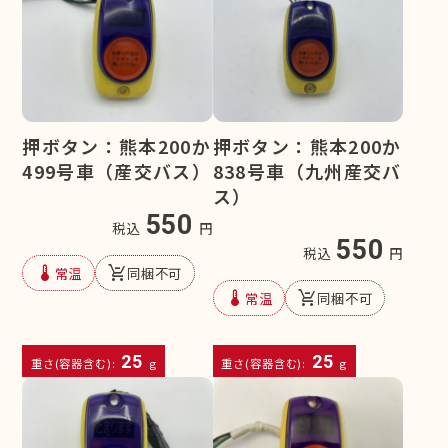
押ボタン：熊本200か
押ボタン：熊本200か
499号車（産交バス）
838号車（九州産交バ
ス）
550
税込
円
550
税込
円
device_thermostat
remove_shopping_cart
常温
同梱不可
device_thermostat
remove_shopping_cart
常温
同梱不可
25
25
重さ(容器含む):
g
重さ(容器含む):
g