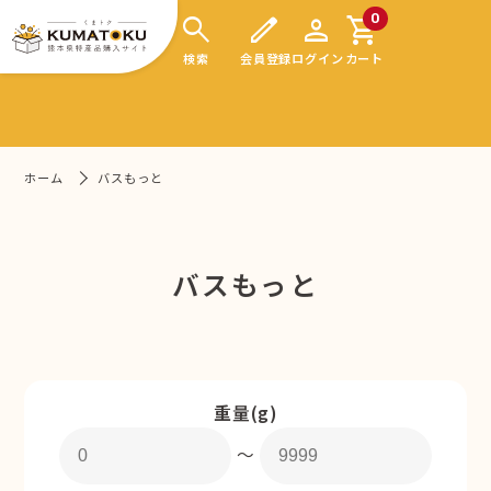
search
edit
person
shopping_cart
0
検索
会員登録
ログイン
カート
ホーム
バスもっと
バスもっと
重量(g)
〜