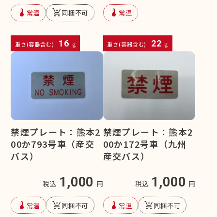
device_thermostat
remove_shopping_cart
device_thermostat
常温
同梱不可
常温
16
22
重さ(容器含む):
g
重さ(容器含む):
g
禁煙プレート：熊本2
禁煙プレート：熊本2
00か793号車（産交
00か172号車（九州
バス）
産交バス）
1,000
1,000
税込
円
税込
円
device_thermostat
remove_shopping_cart
device_thermostat
remove_shopping_cart
常温
同梱不可
常温
同梱不可