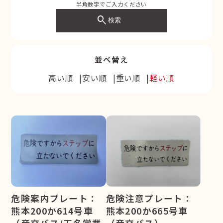
半角数字でご入力ください
search
検索
並べ替え
高い順
安い順
重い順
軽い順
危険案内プレート：
危険注意プレート：
熊本200か614号車
熊本200か665号車
（産交バス/玉名営業
（産交バス）