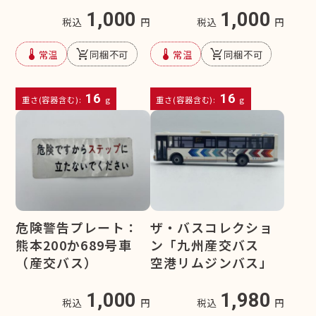
1,000
1,000
税込
円
税込
円
device_thermostat
remove_shopping_cart
device_thermostat
remove_shopping_cart
常温
同梱不可
常温
同梱不可
16
16
重さ(容器含む):
g
重さ(容器含む):
g
危険警告プレート：
ザ・バスコレクショ
熊本200か689号車
ン「九州産交バス
（産交バス）
空港リムジンバス」
1,000
1,980
税込
円
税込
円