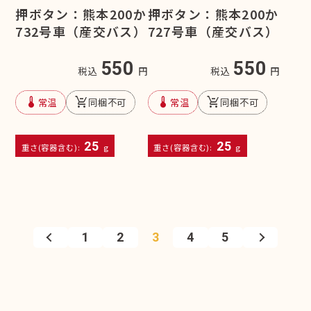
押ボタン：熊本200か
押ボタン：熊本200か
732号車（産交バス）
727号車（産交バス）
550
550
税込
円
税込
円
device_thermostat
remove_shopping_cart
device_thermostat
remove_shopping_cart
常温
同梱不可
常温
同梱不可
25
25
重さ(容器含む):
g
重さ(容器含む):
g
1
2
3
4
5