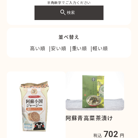
半角数字でご入力ください
search
検索
並べ替え
高い順
安い順
重い順
軽い順
阿蘇青高菜茶漬け
702
税込
円