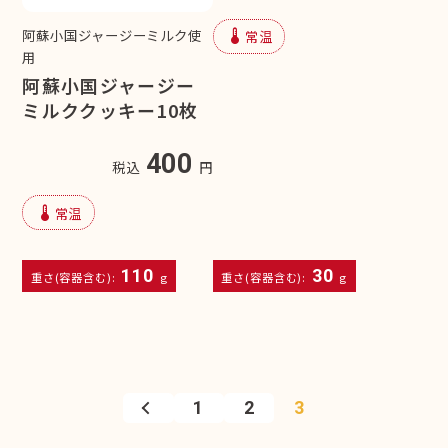
device_thermostat
阿蘇小国ジャージーミルク使
常温
用
阿蘇小国ジャージー
ミルククッキー10枚
400
税込
円
device_thermostat
常温
110
30
重さ(容器含む):
g
重さ(容器含む):
g
1
2
3