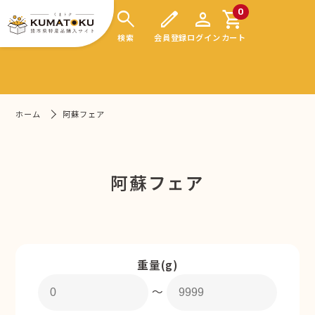
search
edit
person
shopping_cart
0
検索
会員登録
ログイン
カート
ホーム
阿蘇フェア
阿蘇フェア
重量(g)
〜