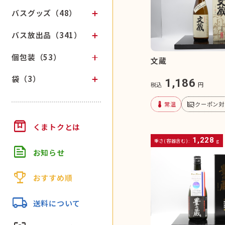
バスグッズ（48）
バス放出品（341）
個包装（53）
文蔵
袋（3）
1,186
税込
円
device_thermostat
subtitles_off
常温
クーポン対
box
くまトクとは
1,228
重さ(容器含む):
g
feed
お知らせ
trophy
おすすめ順
local_shipping
送料について