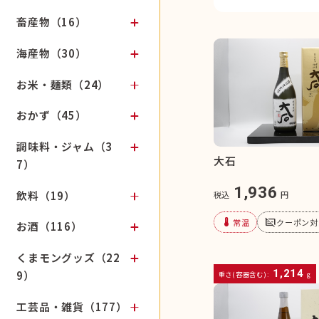
畜産物（16）
海産物（30）
お米・麺類（24）
おかず（45）
調味料・ジャム（3
大石
7）
1,936
飲料（19）
税込
円
device_thermostat
subtitles_off
常温
クーポン対
お酒（116）
くまモングッズ（22
1,214
9）
重さ(容器含む):
g
工芸品・雑貨（177）