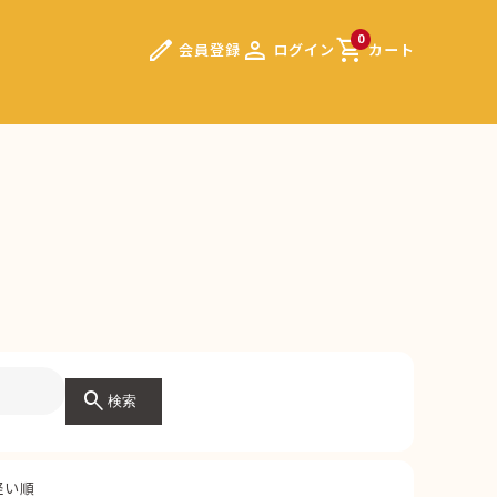
edit
person
shopping_cart
0
会員登録
ログイン
カート
search
検索
軽い順