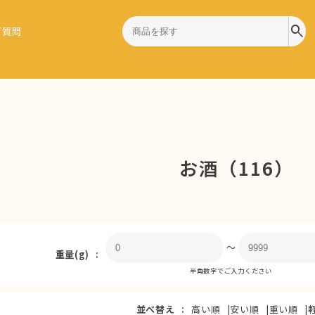
search
ご質問
お酒（116）
〜
重量(g)
半角数字でご入力ください
並べ替え
高い順
安い順
重い順