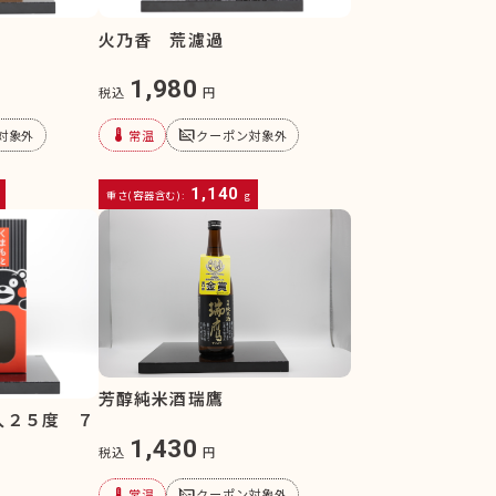
火乃香 荒濾過
1,980
税込
円
device_thermostat
subtitles_off
対象外
常温
クーポン対象外
1,140
重さ(容器含む):
g
芳醇純米酒瑞鷹
入２５度 ７
1,430
税込
円
device_thermostat
subtitles_off
常温
クーポン対象外