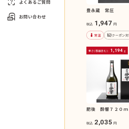
indeterminate_question_box
よくあるご質問
豊永蔵 常圧
local_post_office
お問い合わせ
1,947
税込
円
device_thermostat
subtitles_off
常温
クーポン対
1,194
重さ(容器含む):
g
肥後 酔響７２０ｍ
2,035
税込
円