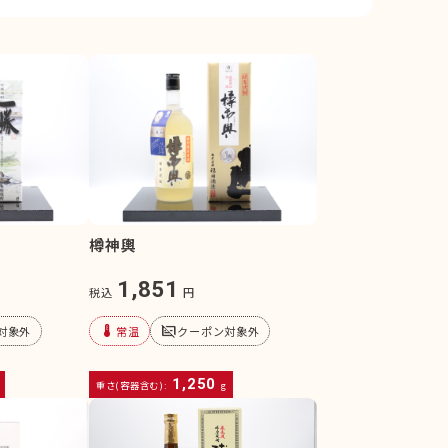
樽神輿
1,851
税込
円
device_thermostat
subtitles_off
対象外
常温
クーポン対象外
1,250
重さ(容器含む):
g