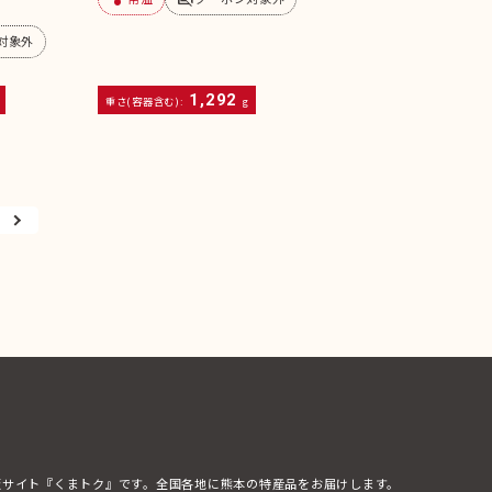
対象外
1,292
重さ(容器含む):
g
販サイト『くまトク』です。全国各地に熊本の特産品をお届けします。