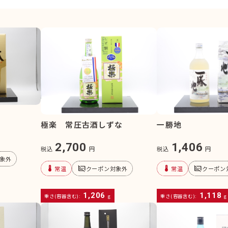
極楽 常圧古酒しずな
一勝地
2,700
1,406
税込
円
税込
円
象外
device_thermostat
subtitles_off
device_thermostat
subtitles_off
常温
クーポン対象外
常温
クーポン
1,206
1,118
重さ(容器含む):
g
重さ(容器含む):
g