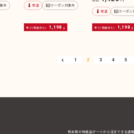
device_thermostat
subtitles_off
象外
常温
クーポン対象外
device_thermostat
subtitles_off
常温
クーポン
1,198
1,198
重さ(容器含む):
g
重さ(容器含む):
g
1
2
3
4
5
熊本県の特産品が一つから注文できる通