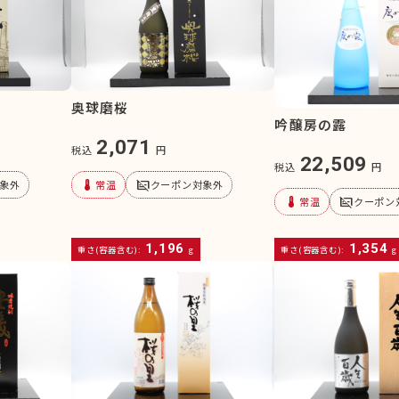
奥球磨桜
吟醸房の露
2,071
税込
円
22,509
税込
円
device_thermostat
subtitles_off
象外
常温
クーポン対象外
device_thermostat
subtitles_off
常温
クーポン
1,196
1,354
重さ(容器含む):
g
重さ(容器含む):
g