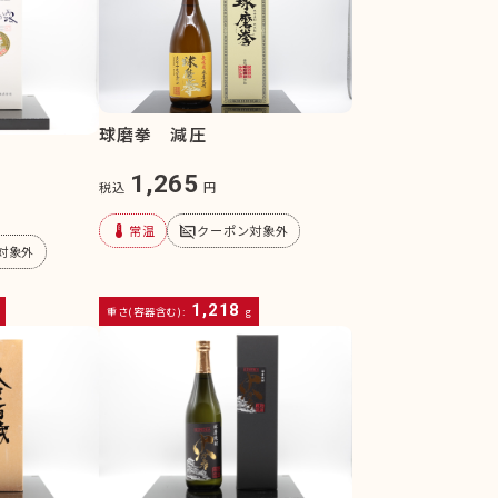
球磨拳 減圧
1,265
税込
円
device_thermostat
subtitles_off
常温
クーポン対象外
対象外
1,218
重さ(容器含む):
g