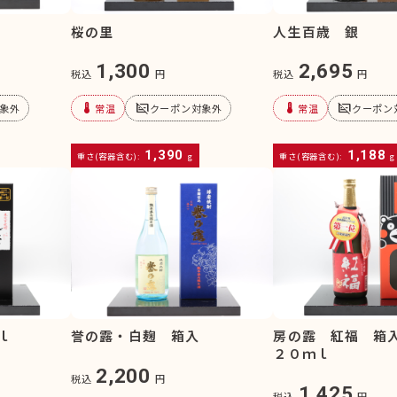
桜の里
人生百歳 銀
1,300
2,695
税込
円
税込
円
device_thermostat
subtitles_off
device_thermostat
subtitles_off
象外
常温
クーポン対象外
常温
クーポン
1,390
1,188
重さ(容器含む):
g
重さ(容器含む):
g
ｌ
誉の露・白麹 箱入
房の露 紅福 箱
２０ｍｌ
2,200
税込
円
1,425
税込
円