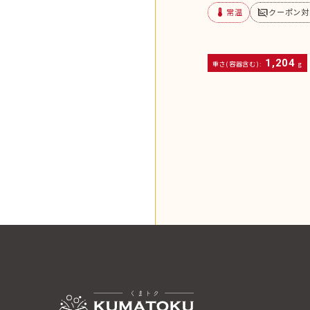
device_thermostat
subtitles_off
常温
クーポン対
1,204
重さ(容器含む):
g