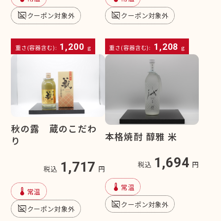
subtitles_off
subtitles_off
クーポン対象外
クーポン対象外
1,200
1,208
重さ(容器含む):
g
重さ(容器含む):
g
秋の露 蔵のこだわ
本格焼酎 醇雅 米
り
1,694
税込
円
1,717
税込
円
device_thermostat
常温
device_thermostat
常温
subtitles_off
クーポン対象外
subtitles_off
クーポン対象外