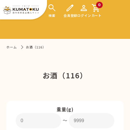
search
edit
person
shopping_cart
0
検索
会員登録
ログイン
カート
ホーム
お酒（116）
お酒（116）
重量(g)
〜