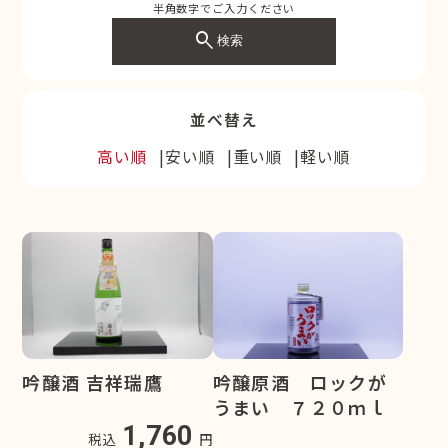
半角数字でご入力ください
search
検索
並べ替え
高い順
安い順
重い順
軽い順
吟醸原酒 ロックが
吟醸酒 吉祥瑞鷹
うまい ７２０ｍｌ
1,760
税込
円