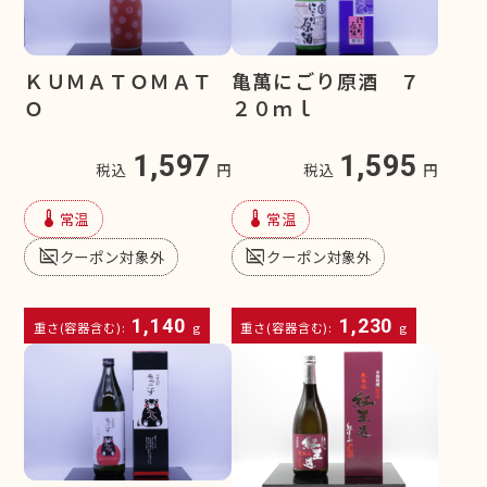
ＫＵＭＡＴＯＭＡＴ
亀萬にごり原酒 ７
Ｏ
２０ｍｌ
1,597
1,595
税込
円
税込
円
device_thermostat
device_thermostat
常温
常温
subtitles_off
subtitles_off
クーポン対象外
クーポン対象外
1,140
1,230
重さ(容器含む):
g
重さ(容器含む):
g