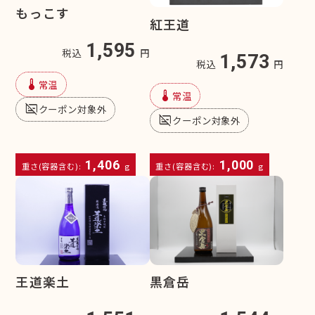
もっこす
紅王道
1,595
税込
円
1,573
税込
円
device_thermostat
常温
device_thermostat
常温
subtitles_off
クーポン対象外
subtitles_off
クーポン対象外
1,406
1,000
重さ(容器含む):
g
重さ(容器含む):
g
王道楽土
黒倉岳