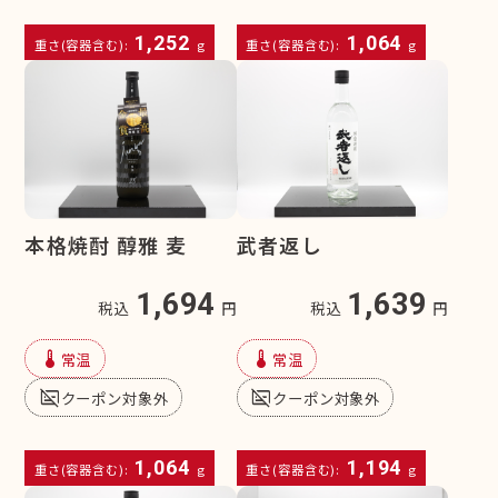
1,252
1,064
重さ(容器含む):
g
重さ(容器含む):
g
本格焼酎 醇雅 麦
武者返し
1,694
1,639
税込
円
税込
円
device_thermostat
device_thermostat
常温
常温
subtitles_off
subtitles_off
クーポン対象外
クーポン対象外
1,064
1,194
重さ(容器含む):
g
重さ(容器含む):
g