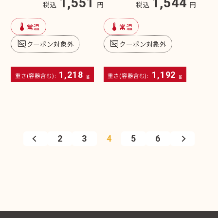
1,551
1,544
税込
円
税込
円
device_thermostat
device_thermostat
常温
常温
subtitles_off
subtitles_off
クーポン対象外
クーポン対象外
1,218
1,192
重さ(容器含む):
g
重さ(容器含む):
g
2
3
4
5
6