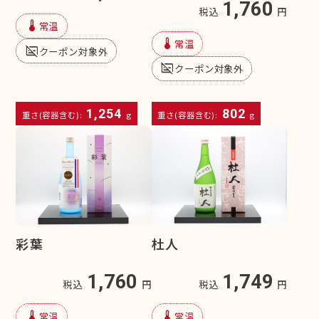
1,760
税込
円
device_thermostat
常温
device_thermostat
常温
subtitles_off
クーポン対象外
subtitles_off
クーポン対象外
1,254
802
重さ(容器含む):
g
重さ(容器含む):
g
彩葉
杜人
1,760
1,749
税込
円
税込
円
device_thermostat
device_thermostat
常温
常温