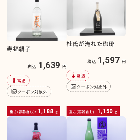
杜氏が淹れた珈琲
寿福絹子
1,597
税込
円
1,639
税込
円
device_thermostat
常温
device_thermostat
常温
subtitles_off
クーポン対象外
subtitles_off
クーポン対象外
1,188
1,150
重さ(容器含む):
g
重さ(容器含む):
g